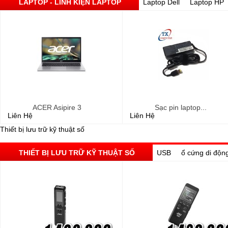
LAPTOP - LINH KIỆN LAPTOP
Laptop Dell
Laptop HP
ACER Asipire 3
Sạc pin laptop...
Liên Hệ
Liên Hệ
Thiết bị lưu trữ kỹ thuật số
THIẾT BỊ LƯU TRỮ KỸ THUẬT SỐ
USB
ổ cứng di độn