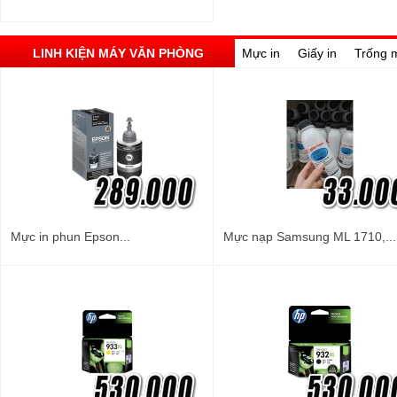
LINH KIỆN MÁY VĂN PHÒNG
Mực in
Giấy in
Trống 
Mực in phun Epson...
Mực nạp Samsung ML 1710,...