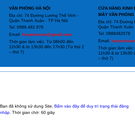
VĂN PHÒNG HÀ NỘI
CỬA HÀNG KINH 
MÁY VĂN PHÒNG
Địa chỉ: 74 Đường Lương Thế Vinh -
Quận Thanh Xuân - TP Hà Nội
Địa chỉ: 74 Đường
Quận Thanh Xuân -
Tel: 0988.482.978
Tel: 0988482978
Email:
huyentxuan@gmail.com
Email:
huyentxua
Thời gian làm việc: Từ 08h00 đến
11h30 & từ 13h30 đến 17h30 (Từ thứ 2
Thời gian làm việc
– thứ 7)
11h30 & từ 13h30 
– thứ 7)
Bạn đã không sử dụng Site,
Bấm vào đây để duy trì trạng thái đăng
nhập
. Thời gian chờ:
60
giây