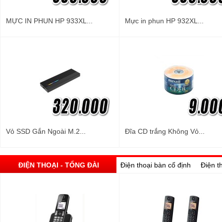
MỰC IN PHUN HP 933XL...
Mực in phun HP 932XL...
Vỏ SSD Gắn Ngoài M.2...
Đĩa CD trắng Không Vỏ...
ĐIỆN THOẠI - TỔNG ĐÀI
Điện thoại bàn cố định
Điện t