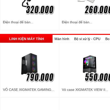
Điện thoại để bàn...
Điện thoại để bàn...
LINH KIỆN MÁY TÍNH
Màn hình
Bộ vi xử lý - CPU
Bo
VỎ CASE XIGMATEK GAMING...
Vỏ case XIGMATEK VIEW II...