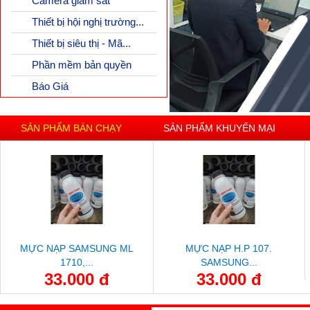
Camera giám sát
Thiết bị hội nghị trường...
Thiết bị siêu thị - Mã...
Phần mềm bản quyền
Báo Giá
SẢN PHẨM BÁN CHẠY
SẢN PHẨM KHUYẾN MẠI
MỰC NẠP SAMSUNG ML
MỰC NẠP H.P 107.
1710,...
SAMSUNG...
33.000 đ
33.000 đ