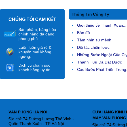
Thông Tin Công Ty
CHÚNG TÔI CAM KẾT
Giới thiệu về Thanh Xuân...
Sản phẩm, hàng hóa
Bản đồ
chính hãng đa dạng
phong phú.
Tầm nhìn sứ mệnh
Luôn luôn giá rẻ &
Đối tác chiến lược
khuyến mại không
Những Bước Ngoặt Của Ct
ngừng.
Thành Tựu Đã Đạt Được
Dịch vụ chăm sóc
Các Bước Phát Triển Trong.
khách hàng uy tín.
VĂN PHÒNG HÀ NỘI
CỬA HÀNG KINH 
MÁY VĂN PHÒNG
Địa chỉ: 74 Đường Lương Thế Vinh -
Quận Thanh Xuân - TP Hà Nội
Địa chỉ: 74 Đường