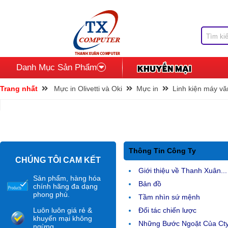
Danh Mục Sản Phẩm
Trang nhất
Mực in Olivetti và Oki
Mực in
Linh kiện máy v
Thông Tin Công Ty
CHÚNG TÔI CAM KẾT
Giới thiệu về Thanh Xuân...
Sản phẩm, hàng hóa
Bản đồ
chính hãng đa dạng
phong phú.
Tầm nhìn sứ mệnh
Luôn luôn giá rẻ &
Đối tác chiến lược
khuyến mại không
Những Bước Ngoặt Của Ct
ngừng.