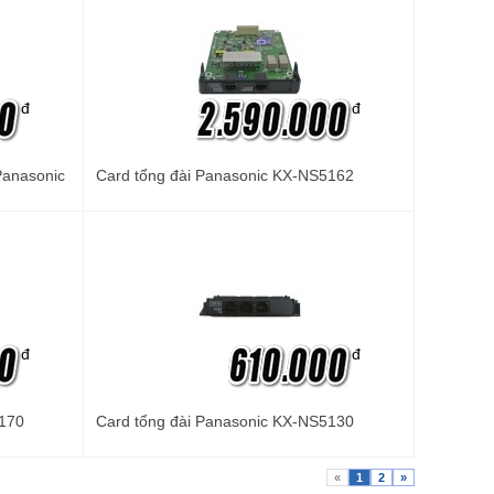
đ
đ
 Panasonic
Card tổng đài Panasonic KX-NS5162
đ
đ
5170
Card tổng đài Panasonic KX-NS5130
«
1
2
»