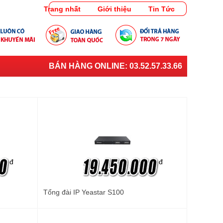
Trang nhất
Giới thiệu
Tin Tức
BÁN HÀNG ONLINE:
03.52.57.33.66
đ
đ
Tổng đài IP Yeastar S100