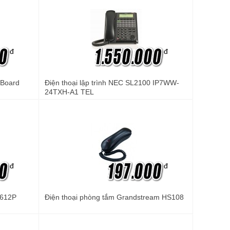
đ
đ
 Board
Điện thoại lập trình NEC SL2100 IP7WW-
24TXH-A1 TEL
đ
đ
2612P
Điện thoại phòng tắm Grandstream HS108