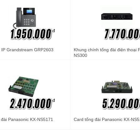
đ
i IP Grandstream GRP2603
Khung chính tổng đài điện thoại
NS300
đ
 đài Panasonic KX-NS5171
Card tổng đài Panasonic KX-NS