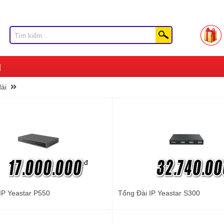
đài
đ
IP Yeastar P550
Tổng Đài IP Yeastar S300