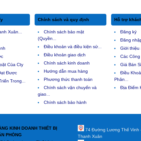
Ty
Chính sách và quy định
Hỗ trợ khác
anh Xuân...
Chính sách bảo mật
Đăng ký
(Quyền...
Đăng nhậ
Điều khoản và điều kiện sử...
ệnh
Giới thiệ
Điều khoản giao dịch
ợc
Các Công 
Chính sách kinh doanh
ặt Của Cty
Giá Bán Sỉ
Hướng dẫn mua hàng
Đạt Được
Điều Kho
Phương thức thanh toán
Phân...
riển Trong...
Chính sách vận chuyển và
Địa Điểm
giao...
Chính sách bảo hành
ÀNG KINH DOANH THIẾT BỊ
74 Đường Lương Thế Vinh 
ĂN PHÒNG
Thanh Xuân