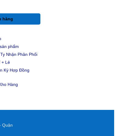
h hàng
p
u sản phẩm
Ty Nhận Phân Phối
 + Lẻ
ản Ký Hợp Đồng
 Kho Hàng
- Quận