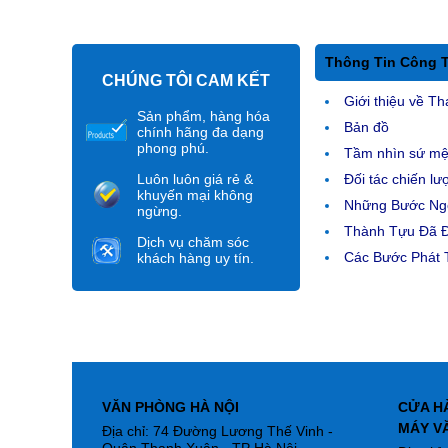
Thông Tin Công 
CHÚNG TÔI CAM KẾT
Giới thiệu về Th
Sản phẩm, hàng hóa
Bản đồ
chính hãng đa dạng
phong phú.
Tầm nhìn sứ m
Luôn luôn giá rẻ &
Đối tác chiến lư
khuyến mại không
Những Bước Ngo
ngừng.
Thành Tựu Đã 
Dịch vụ chăm sóc
Các Bước Phát T
khách hàng uy tín.
VĂN PHÒNG HÀ NỘI
CỬA H
MÁY V
Địa chỉ: 74 Đường Lương Thế Vinh -