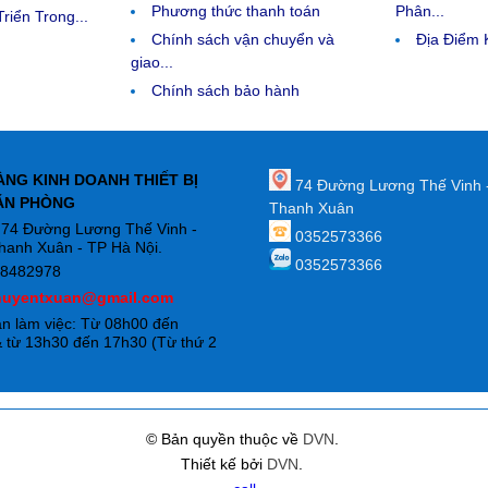
Phương thức thanh toán
Phân...
riển Trong...
Chính sách vận chuyển và
Địa Điểm
giao...
Chính sách bảo hành
ÀNG KINH DOANH THIẾT BỊ
74 Đường Lương Thế Vinh 
ĂN PHÒNG
Thanh Xuân
: 74 Đường Lương Thế Vinh -
0352573366
hanh Xuân - TP Hà Nội.
0352573366
88482978
huyentxuan@gmail.com
an làm việc: Từ 08h00 đến
 từ 13h30 đến 17h30 (Từ thứ 2
)
© Bản quyền thuộc về
DVN
.
Thiết kế bởi
DVN
.