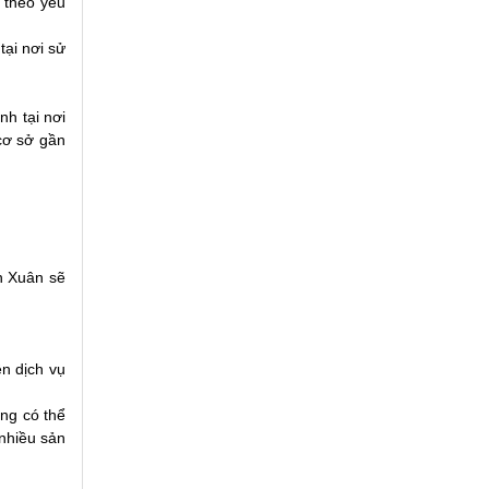
 theo yêu
ại nơi sử
nh tại nơi
cơ sở gần
nh Xuân sẽ
ện dịch vụ
ng có thể
 nhiều sản