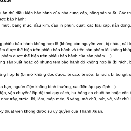
 XUÂN
uân thủ điều kiện bảo hành của nhà cung cấp, hãng sản xuất. Các t
được bảo hành:
 mực, băng mực, đầu kim, đầu in phun, quạt, các loại cáp, nắn dòng,
 phiếu bảo hành không hợp lệ (không còn nguyên vẹn, bị nhàu, nát 
phẩm được thể hiện trên phiếu bảo hành và trên sản phẩm lỗi không kh
n phẩm được thể hiện trên phiếu bảo hành của sản phẩm….)
g sản xuất hoặc có nhưng tem bảo hành đó không hợp lệ (bị rách, bị
ng hợp lệ (bị mờ không đọc được, bị cạo, bị sửa, bị rách, bị bong/tró
hỏa hạn, nguồn điện không bình thường, sai điện áp quy định…)
va đập, vận chuyển/ lắp đặt sai quy cách, hư hỏng do chuột bọ hoặc côn
 như trầy, xước, lồi, lõm, móp méo, ố vàng, mờ chữ, nứt, vỡ, viết chữ
kỹ thuật viên không được sự ủy quyền của Thanh Xuân.