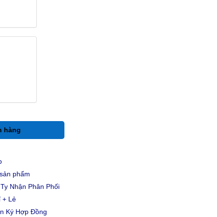
h hàng
p
u sản phẩm
Ty Nhận Phân Phối
 + Lẻ
ản Ký Hợp Đồng