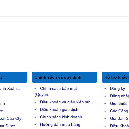
Ty
Chính sách và quy định
Hỗ trợ khác
anh Xuân...
Chính sách bảo mật
Đăng ký
(Quyền...
Đăng nhậ
Điều khoản và điều kiện sử...
ệnh
Giới thiệ
Điều khoản giao dịch
ợc
Các Công 
Chính sách kinh doanh
ặt Của Cty
Giá Bán Sỉ
Hướng dẫn mua hàng
Đạt Được
Điều Kho