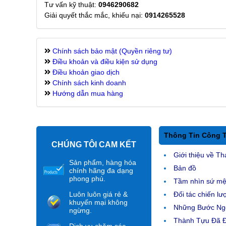
Tư vấn kỹ thuật:
0946290682
Giải quyết thắc mắc, khiếu nại:
0914265528
Chính sách bảo mật (Quyền riêng tư)
Điều khoản và điều kiện sử dụng
Điều khoản giao dịch
Chính sách kinh doanh
Hướng dẫn mua hàng
Thông Tin Công 
CHÚNG TÔI CAM KẾT
Giới thiệu về Th
Sản phẩm, hàng hóa
Bản đồ
chính hãng đa dạng
phong phú.
Tầm nhìn sứ m
Luôn luôn giá rẻ &
Đối tác chiến lư
khuyến mại không
Những Bước Ngo
ngừng.
Thành Tựu Đã 