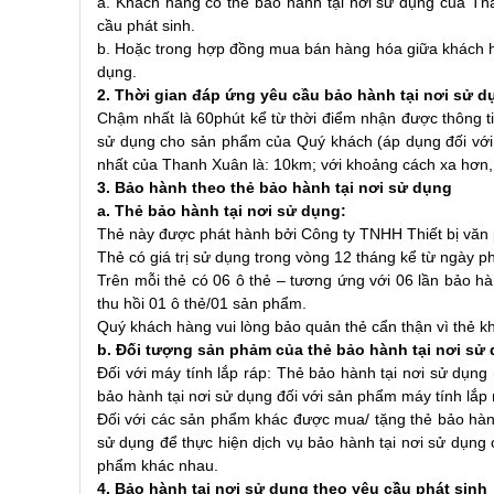
a. Khách hàng có thẻ bảo hành tại nơi sử dụng của Th
cầu phát sinh.
b. Hoặc trong hợp đồng mua bán hàng hóa giữa khách hà
dụng.
2. Thời gian đáp ứng yêu cầu bảo hành tại nơi sử d
Chậm nhất là 60phút kể từ thời điểm nhận được thông ti
sử dụng cho sản phẩm của Quý khách (áp dụng đối với
nhất của Thanh Xuân là: 10km; với khoảng cách xa hơn, 
3. Bảo hành theo thẻ bảo hành tại nơi sử dụng
a. Thẻ bảo hành tại nơi sử dụng:
Thẻ này được phát hành bởi Công ty TNHH Thiết bị văn
Thẻ có giá trị sử dụng trong vòng 12 tháng kể từ ngày ph
Trên mỗi thẻ có 06 ô thẻ – tương ứng với 06 lần bảo hà
thu hồi 01 ô thẻ/01 sản phẩm.
Quý khách hàng vui lòng bảo quản thẻ cẩn thận vì thẻ kh
b. Đối tượng sản phảm của thẻ bảo hành tại nơi sử
Đối với máy tính lắp ráp: Thẻ bảo hành tại nơi sử dụng
bảo hành tại nơi sử dụng đối với sản phẩm máy tính lắp 
Đối với các sản phẩm khác được mua/ tặng thẻ bảo hành
sử dụng để thực hiện dịch vụ bảo hành tại nơi sử dụng 
phẩm khác nhau.
4. Bảo hành tại nơi sử dụng theo yêu cầu phát sinh