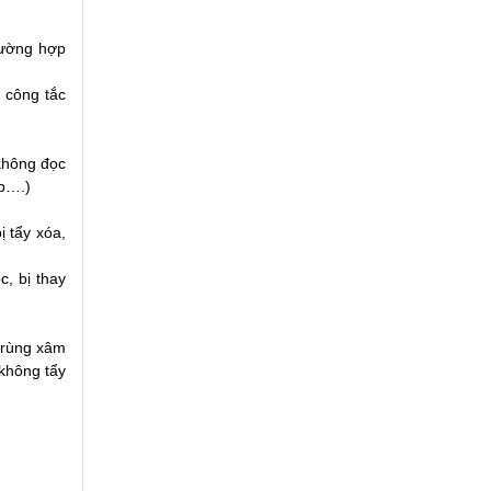
rường hợp
 công tắc
không đọc
ớp….)
 tẩy xóa,
c, bị thay
 trùng xâm
 không tẩy