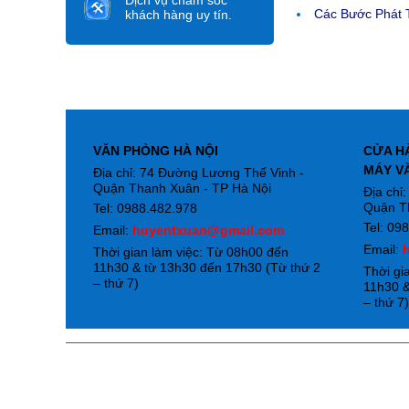
Dịch vụ chăm sóc
Các Bước Phát T
khách hàng uy tín.
VĂN PHÒNG HÀ NỘI
CỬA H
MÁY V
Địa chỉ: 74 Đường Lương Thế Vinh -
Quận Thanh Xuân - TP Hà Nội
Địa chỉ
Quận T
Tel: 0988.482.978
Tel: 09
Email:
huyentxuan@gmail.com
Email:
Thời gian làm việc: Từ 08h00 đến
11h30 & từ 13h30 đến 17h30 (Từ thứ 2
Thời gi
– thứ 7)
11h30 &
– thứ 7