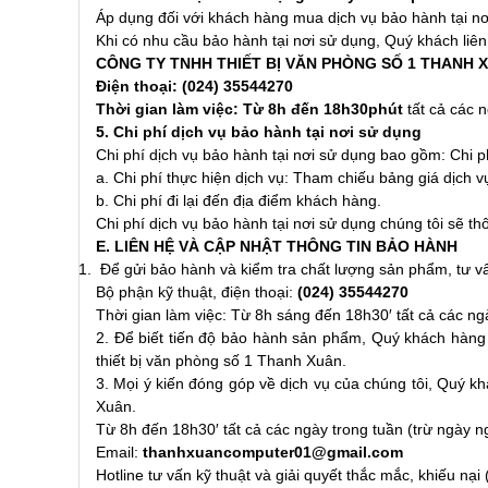
Áp dụng đối với khách hàng mua dịch vụ bảo hành tại nơ
Khi có nhu cầu bảo hành tại nơi sử dụng, Quý khách liên
CÔNG TY TNHH THIẾT BỊ VĂN PHÒNG SỐ 1 THANH 
Điện thoại: (024) 35544270
Thời gian làm việc: Từ 8h đến 18h30phút
tất cả các 
5. Chi phí dịch vụ bảo hành tại nơi sử dụng
Chi phí dịch vụ bảo hành tại nơi sử dụng bao gồm: Chi phí
a. Chi phí thực hiện dịch vụ: Tham chiếu bảng giá dịch v
b. Chi phí đi lại đến địa điểm khách hàng.
Chi phí dịch vụ bảo hành tại nơi sử dụng chúng tôi sẽ t
E. LIÊN HỆ VÀ CẬP NHẬT THÔNG TIN BẢO HÀNH
Để gửi bảo hành và kiểm tra chất lượng sản phẩm, tư vấ
Bộ phận kỹ thuật, điện thoại:
(024) 35544270
Thời gian làm việc: Từ 8h sáng đến 18h30′ tất cả các ngà
2. Để biết tiến độ bảo hành sản phẩm, Quý khách hàng 
thiết bị văn phòng số 1 Thanh Xuân.
3. Mọi ý kiến đóng góp về dịch vụ của chúng tôi, Quý k
Xuân.
Từ 8h đến 18h30′ tất cả các ngày trong tuần (trừ ngày ngh
Email:
thanhxuancomputer01@gmail.com
Hotline tư vấn kỹ thuật và giải quyết thắc mắc, khiếu nại