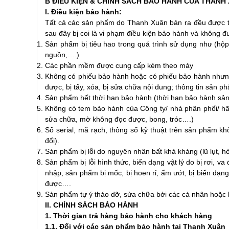
B ĐIỀU KIỆN & CHÍNH SÁCH BẢO HÀNH CỦA THANH
I. Điều kiện bảo hành:
Tất cả các sản phẩm do Thanh Xuân bán ra đều được t
sau đây bị coi là vi phạm điều kiện bảo hành và không 
Sản phẩm bị tiêu hao trong quá trình sử dụng như (hộp
nguồn,….)
Các phần mềm được cung cấp kèm theo máy
Không có phiếu bảo hành hoặc có phiếu bảo hành nhưng
được, bị tẩy, xóa, bị sửa chữa nội dung; thông tin sản 
Sản phẩm hết thời hạn bảo hành (thời hạn bảo hành sả
Không có tem bảo hành của Công ty/ nhà phân phối/ hãn
sửa chữa, mờ không đọc được, bong, tróc….)
Số serial, mã rạch, thông số kỹ thuật trên sản phẩm khô
đổi).
Sản phẩm bị lỗi do nguyên nhân bất khả kháng (lũ lụt, 
Sản phẩm bị lỗi hình thức, biến dạng vật lý do bị rơi, 
nhập, sản phẩm bị mốc, bị hoen rỉ, ẩm ướt, bị biến dạng
được….
Sản phẩm tự ý tháo dỡ, sửa chữa bởi các cá nhân hoặc 
II. CHÍNH SÁCH BẢO HÀNH
1. Thời gian trả hàng bảo hành cho khách hàng
1.1. Đối với các sản phẩm bảo hành tại Thanh Xuân