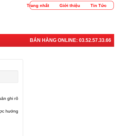
Trang nhất
Giới thiệu
Tin Tức
BÁN HÀNG ONLINE:
03.52.57.33.66
ân ghi rõ
ược hướng