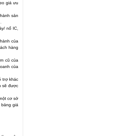
eo giá ưu
 hành sản
.
y/ nổ IC,
 hành của
hách hàng
ẩm cũ của
doanh của
 trợ khác
m sẽ được
 một cơ sở
 bảng giá