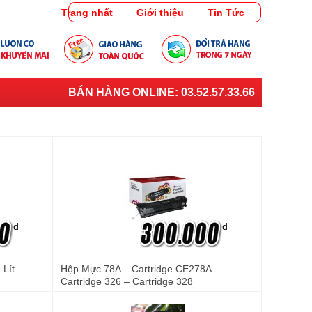
Trang nhất
Giới thiệu
Tin Tức
BÁN HÀNG ONLINE:
03.52.57.33.66
đ
đ
Lít
Hộp Mực 78A – Cartridge CE278A –
Cartridge 326 – Cartridge 328