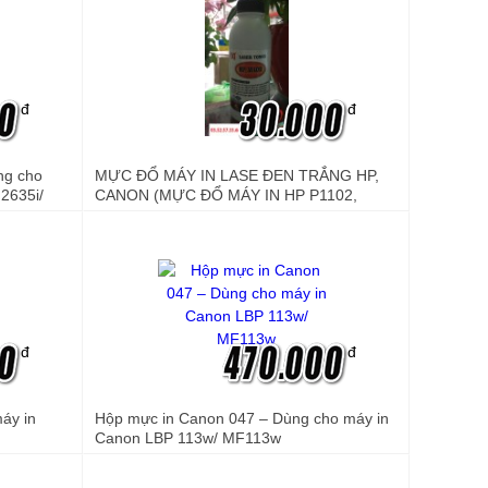
đ
đ
ng cho
MỰC ĐỔ MÁY IN LASE ĐEN TRẮNG HP,
2635i/
CANON (MỰC ĐỔ MÁY IN HP P1102,
1212NF, M1130, M127FN, M12A, M26A,
Canon 151DW, MF211,MF215...)
đ
đ
áy in
Hộp mực in Canon 047 – Dùng cho máy in
Canon LBP 113w/ MF113w