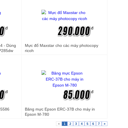
đ
đ
34 - Dùng
Mực đổ Maxstar cho các máy photocopy
 P285dw
ricoh
đ
đ
15586
Băng mực Epson ERC-37B cho máy in
Epson M-780
«
1
2
3
4
5
6
7
»