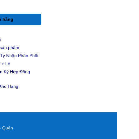
h hàng
p
u sản phẩm
Ty Nhận Phân Phối
 + Lẻ
ản Ký Hợp Đồng
 Kho Hàng
- Quận