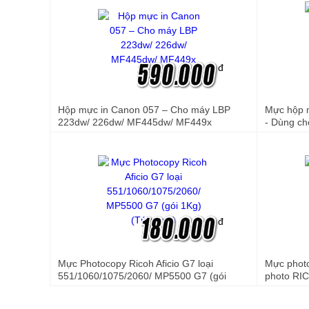
đ
Hộp mực in Canon 057 – Cho máy LBP
Mực hộp m
223dw/ 226dw/ MF445dw/ MF449x
- Dùng ch
P285 dw
đ
Mực Photocopy Ricoh Aficio G7 loại
Mực phot
551/1060/1075/2060/ MP5500 G7 (gói
photo RI
1Kg)(Túi vàng)
2501L,25