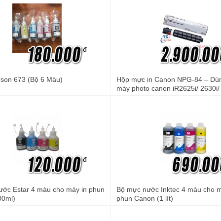
đ
son 673 (Bộ 6 Màu)
Hộp mực in Canon NPG-84 – Dù
máy photo canon iR2625i/ 2630i/ 
2645i
đ
ớc Estar 4 màu cho máy in phun
Bộ mực nước Inktec 4 màu cho m
00ml)
phun Canon (1 lít)