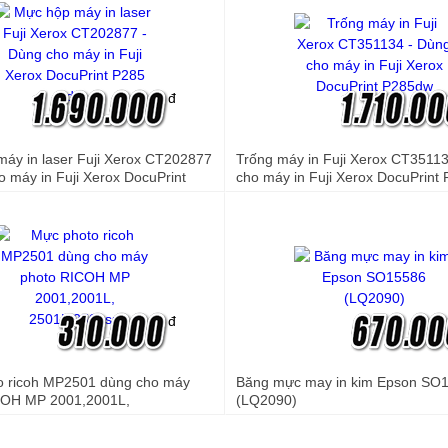
đ
áy in laser Fuji Xerox CT202877
Trống máy in Fuji Xerox CT3511
o máy in Fuji Xerox DocuPrint
cho máy in Fuji Xerox DocuPrint
đ
o ricoh MP2501 dùng cho máy
Băng mực may in kim Epson SO
COH MP 2001,2001L,
(LQ2090)
01sp