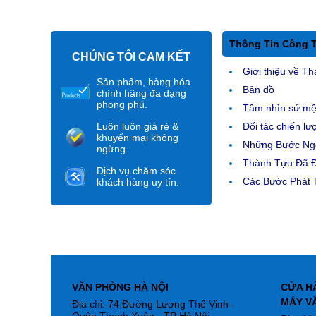
Thông Tin Công 
CHÚNG TÔI CAM KẾT
Giới thiệu về Th
Sản phẩm, hàng hóa
Bản đồ
chính hãng đa dạng
phong phú.
Tầm nhìn sứ m
Luôn luôn giá rẻ &
Đối tác chiến lư
khuyến mại không
Những Bước Ngo
ngừng.
Thành Tựu Đã 
Dịch vụ chăm sóc
Các Bước Phát T
khách hàng uy tín.
VĂN PHÒNG HÀ NỘI
CỬA H
MÁY V
Địa chỉ: 74 Đường Lương Thế Vinh -