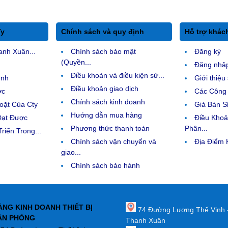
Ty
Chính sách và quy định
Hỗ trợ khác
anh Xuân...
Chính sách bảo mật
Đăng ký
(Quyền...
Đăng nhậ
Điều khoản và điều kiện sử...
ệnh
Giới thiệ
Điều khoản giao dịch
ợc
Các Công 
Chính sách kinh doanh
ặt Của Cty
Giá Bán Sỉ
Hướng dẫn mua hàng
Đạt Được
Điều Kho
Phương thức thanh toán
Phân...
riển Trong...
Chính sách vận chuyển và
Địa Điểm
giao...
Chính sách bảo hành
ÀNG KINH DOANH THIẾT BỊ
74 Đường Lương Thế Vinh 
ĂN PHÒNG
Thanh Xuân