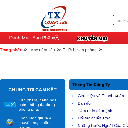
Danh Mục Sản Phẩm
Trang nhất
Máy đếm tiền
Thiết bị văn phòng
Thông Tin Công Ty
CHÚNG TÔI CAM KẾT
Giới thiệu về Thanh Xuân...
Sản phẩm, hàng hóa
Bản đồ
chính hãng đa dạng
phong phú.
Tầm nhìn sứ mệnh
Luôn luôn giá rẻ &
Đối tác chiến lược
khuyến mại không
Những Bước Ngoặt Của Ct
ngừng.