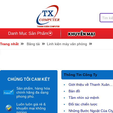
Danh Mục Sản Phẩm
Trang nhất
Băng tải
Linh kiện máy văn phòng
Thông Tin Công Ty
CHÚNG TÔI CAM KẾT
Giới thiệu về Thanh Xuân...
Sản phẩm, hàng hóa
Bản đồ
chính hãng đa dạng
phong phú.
Tầm nhìn sứ mệnh
Luôn luôn giá rẻ &
Đối tác chiến lược
khuyến mại không
Những Bước Ngoặt Của Ct
ngừng.