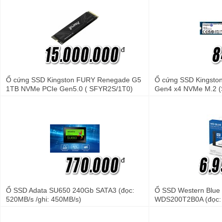
đ
Ổ cứng SSD Kingston FURY Renegade G5
Ổ cứng SSD Kingsto
1TB NVMe PCIe Gen5.0 ( SFYR2S/1T0)
Gen4 x4 NVMe M.2 
đ
Ổ SSD Adata SU650 240Gb SATA3 (đọc:
Ổ SSD Western Blue
520MB/s /ghi: 450MB/s)
WDS200T2B0A (đọc: 
530MB/s)