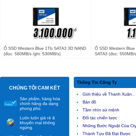
đ
Ổ SSD Western Blue 1Tb SATA3 3D NAND
Ổ SSD Western Blu
(đọc: 560MB/s /ghi: 530MB/s)
SATA3 (đọc: 550MB/s
Thông Tin Công Ty
CHÚNG TÔI CAM KẾT
Giới thiệu về Thanh Xuân...
Sản phẩm, hàng hóa
Bản đồ
chính hãng đa dạng
phong phú.
Tầm nhìn sứ mệnh
Luôn luôn giá rẻ &
Đối tác chiến lược
khuyến mại không
Những Bước Ngoặt Của Ct
ngừng.
Thành Tựu Đã Đạt Được