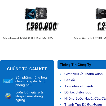
đ
Mainboard ASROCK H470M-HDV
Main Asrock H310C
Thông Tin Công Ty
CHÚNG TÔI CAM KẾT
Giới thiệu về Thanh Xuân...
Sản phẩm, hàng hóa
Bản đồ
chính hãng đa dạng
phong phú.
Tầm nhìn sứ mệnh
Luôn luôn giá rẻ &
Đối tác chiến lược
khuyến mại không
Những Bước Ngoặt Của Ct
ngừng.
Thành Tựu Đã Đạt Được