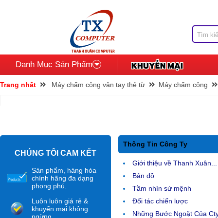
Danh Mục Sản Phẩm
Trang nhất
Máy chấm công vân tay thẻ từ
Máy chấm công
Thông Tin Công Ty
CHÚNG TÔI CAM KẾT
Giới thiệu về Thanh Xuân...
Sản phẩm, hàng hóa
Bản đồ
chính hãng đa dạng
phong phú.
Tầm nhìn sứ mệnh
Luôn luôn giá rẻ &
Đối tác chiến lược
khuyến mại không
Những Bước Ngoặt Của Ct
ngừng.