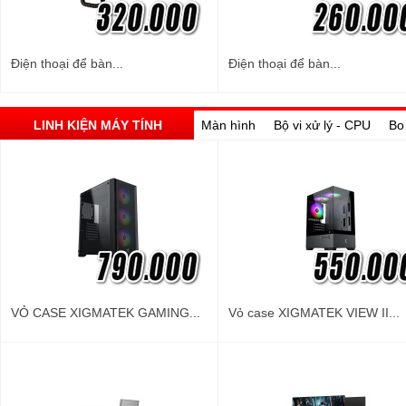
Điện thoại để bàn...
Điện thoại để bàn...
LINH KIỆN MÁY TÍNH
Màn hình
Bộ vi xử lý - CPU
Bo
VỎ CASE XIGMATEK GAMING...
Vỏ case XIGMATEK VIEW II...