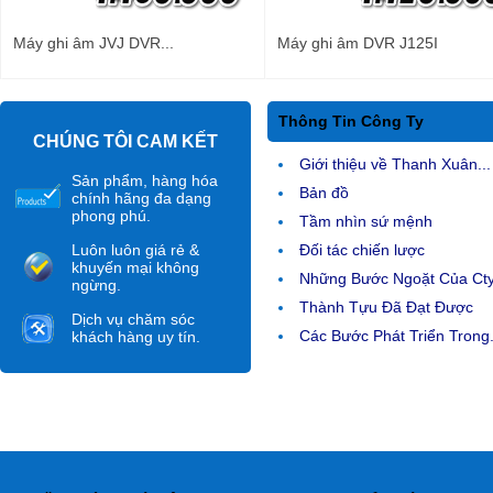
Máy ghi âm JVJ DVR...
Máy ghi âm DVR J125I
Thông Tin Công Ty
CHÚNG TÔI CAM KẾT
Giới thiệu về Thanh Xuân...
Sản phẩm, hàng hóa
Bản đồ
chính hãng đa dạng
phong phú.
Tầm nhìn sứ mệnh
Luôn luôn giá rẻ &
Đối tác chiến lược
khuyến mại không
Những Bước Ngoặt Của Ct
ngừng.
Thành Tựu Đã Đạt Được
Dịch vụ chăm sóc
Các Bước Phát Triển Trong.
khách hàng uy tín.