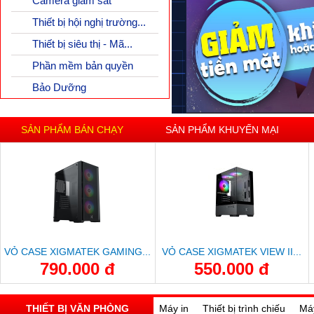
Camera giám sát
Thiết bị hội nghị trường...
Thiết bị siêu thị - Mã...
Phần mềm bản quyền
Bảo Dưỡng
SẢN PHẨM BÁN CHẠY
SẢN PHẨM KHUYẾN MẠI
VỎ CASE XIGMATEK GAMING...
VỎ CASE XIGMATEK VIEW II...
790.000 đ
550.000 đ
THIẾT BỊ VĂN PHÒNG
Máy in
Thiết bị trình chiếu
Má