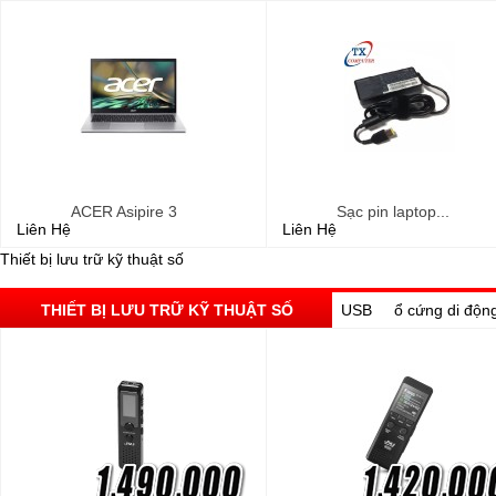
ACER Asipire 3
Sạc pin laptop...
Liên Hệ
Liên Hệ
Thiết bị lưu trữ kỹ thuật số
THIẾT BỊ LƯU TRỮ KỸ THUẬT SỐ
USB
ổ cứng di độn