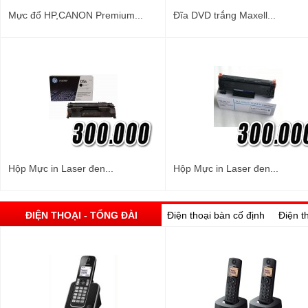
Mực đổ HP,CANON Premium...
Đĩa DVD trắng Maxell...
Hộp Mực in Laser đen...
Hộp Mực in Laser đen...
ĐIỆN THOẠI - TỔNG ĐÀI
Điện thoại bàn cố định
Điện t