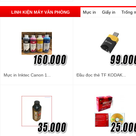
LINH KIỆN MÁY VĂN PHÒNG
Mực in
Giấy in
Trống 
Mực in Inktec Canon 1...
Đầu đọc thẻ TF KODAK...