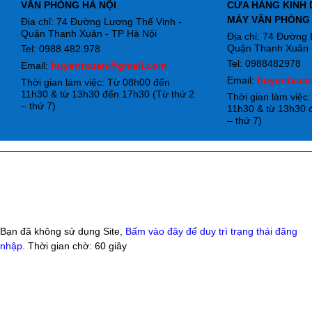
VĂN PHÒNG HÀ NỘI
CỬA HÀNG KINH 
MÁY VĂN PHÒNG
Địa chỉ: 74 Đường Lương Thế Vinh -
Quận Thanh Xuân - TP Hà Nội
Địa chỉ: 74 Đường
Quận Thanh Xuân -
Tel: 0988.482.978
Tel: 0988482978
Email:
huyentxuan@gmail.com
Email:
huyentxua
Thời gian làm việc: Từ 08h00 đến
11h30 & từ 13h30 đến 17h30 (Từ thứ 2
Thời gian làm việc
– thứ 7)
11h30 & từ 13h30 
– thứ 7)
Bạn đã không sử dụng Site,
Bấm vào đây để duy trì trạng thái đăng
nhập
. Thời gian chờ:
60
giây