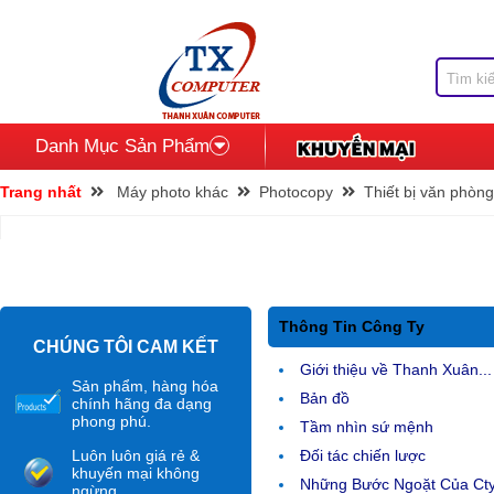
Danh Mục Sản Phẩm
Trang nhất
Máy photo khác
Photocopy
Thiết bị văn phòng
Thông Tin Công Ty
CHÚNG TÔI CAM KẾT
Giới thiệu về Thanh Xuân...
Sản phẩm, hàng hóa
Bản đồ
chính hãng đa dạng
phong phú.
Tầm nhìn sứ mệnh
Luôn luôn giá rẻ &
Đối tác chiến lược
khuyến mại không
Những Bước Ngoặt Của Ct
ngừng.