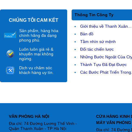
Thông Tin Công Ty
CHÚNG TÔI CAM KẾT
Giới thiệu về Thanh Xuân...
Sản phẩm, hàng hóa
Bản đồ
chính hãng đa dạng
phong phú.
Tầm nhìn sứ mệnh
Luôn luôn giá rẻ &
Đối tác chiến lược
khuyến mại không
Những Bước Ngoặt Của Ct
ngừng.
Thành Tựu Đã Đạt Được
Dịch vụ chăm sóc
Các Bước Phát Triển Trong.
khách hàng uy tín.
VĂN PHÒNG HÀ NỘI
CỬA HÀNG KINH 
MÁY VĂN PHÒNG
Địa chỉ: 74 Đường Lương Thế Vinh -
Quận Thanh Xuân - TP Hà Nội
Địa chỉ: 74 Đường