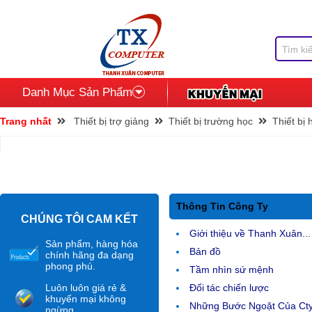
Danh Mục Sản Phẩm
Trang nhất
Thiết bị trợ giảng
Thiết bị trường học
Thiết bị 
Thông Tin Công Ty
CHÚNG TÔI CAM KẾT
Giới thiệu về Thanh Xuân...
Sản phẩm, hàng hóa
Bản đồ
chính hãng đa dạng
phong phú.
Tầm nhìn sứ mệnh
Luôn luôn giá rẻ &
Đối tác chiến lược
khuyến mại không
Những Bước Ngoặt Của Ct
ngừng.