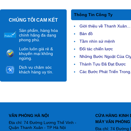
Thông Tin Công Ty
CHÚNG TÔI CAM KẾT
Giới thiệu về Thanh Xuân...
Sản phẩm, hàng hóa
Bản đồ
chính hãng đa dạng
phong phú.
Tầm nhìn sứ mệnh
Luôn luôn giá rẻ &
Đối tác chiến lược
khuyến mại không
Những Bước Ngoặt Của Ct
ngừng.
Thành Tựu Đã Đạt Được
Dịch vụ chăm sóc
Các Bước Phát Triển Trong.
khách hàng uy tín.
VĂN PHÒNG HÀ NỘI
CỬA HÀNG KINH 
MÁY VĂN PHÒNG
Địa chỉ: 74 Đường Lương Thế Vinh -
Quận Thanh Xuân - TP Hà Nội
Địa chỉ: 74 Đường