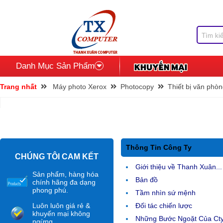
Danh Mục Sản Phẩm
Trang nhất
Máy photo Xerox
Photocopy
Thiết bị văn phò
Thông Tin Công Ty
CHÚNG TÔI CAM KẾT
Giới thiệu về Thanh Xuân...
Sản phẩm, hàng hóa
Bản đồ
chính hãng đa dạng
phong phú.
Tầm nhìn sứ mệnh
Luôn luôn giá rẻ &
Đối tác chiến lược
khuyến mại không
Những Bước Ngoặt Của Ct
ngừng.