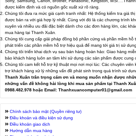
Sony, Samsung, Canon, brother, Panasonic, Kingston, MSI….Thanh
được kiểm định và có nguồn gốc xuất xứ rõ ràng.
Chúng tôi đưa ra mức giá cạnh tranh nhất: Hệ thống kiểm tra giá t
được bán ra với giá hợp lý nhất. Cùng với đó là các chương trình 
xuyên và nhiều ưu đãi đặc biệt dành cho các đơn hàng lớn, các khách
mua hàng tại Thanh Xuân.
Chúng tôi cung cấp giải pháp đồng bộ phần cứng và phần mềm hỗ tr
phát triển các phần mềm hỗ trợ hiệu quả để mang tới giá trị sử dụng
Chúng tôi triển khai dịch vụ sau bán hàng hoàn hảo: Giao hàng miễ
bảo khách hàng luôn an tâm khi sử dụng các sản phẩm được cung 
Chúng tôi cam kết hỗ trợ kỹ thuật mọi nơi mọi lúc: Các chuyên viên 
trợ khách hàng xử lý những vấn đề phát sinh trong quá trình sử dụ
Thanh Xuân trân trọng cám ơn và mong muốn nhận được nhữn
những vấn đề không hài lòng khi mua sản phẩm tại Thanh Xuân, 
0988.482.978 hoặc Email: Thanhxuancomputer01@gmail.com
Chính sách bảo mật (Quyền riêng tư)
Điều khoản và điều kiện sử dụng
Điều khoản giao dịch
Hướng dẫn mua hàng