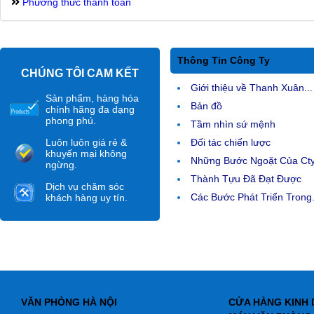
Phương thức thanh toán
Thông Tin Công Ty
CHÚNG TÔI CAM KẾT
Giới thiệu về Thanh Xuân...
Sản phẩm, hàng hóa
Bản đồ
chính hãng đa dạng
phong phú.
Tầm nhìn sứ mệnh
Luôn luôn giá rẻ &
Đối tác chiến lược
khuyến mại không
Những Bước Ngoặt Của Ct
ngừng.
Thành Tựu Đã Đạt Được
Dịch vụ chăm sóc
Các Bước Phát Triển Trong.
khách hàng uy tín.
VĂN PHÒNG HÀ NỘI
CỬA HÀNG KINH 