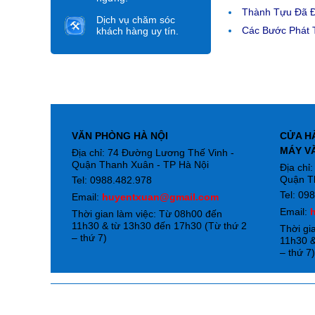
Thành Tựu Đã 
Dịch vụ chăm sóc
Các Bước Phát T
khách hàng uy tín.
VĂN PHÒNG HÀ NỘI
CỬA H
MÁY V
Địa chỉ: 74 Đường Lương Thế Vinh -
Quận Thanh Xuân - TP Hà Nội
Địa chỉ
Quận T
Tel: 0988.482.978
Tel: 09
Email:
huyentxuan@gmail.com
Email:
Thời gian làm việc: Từ 08h00 đến
11h30 & từ 13h30 đến 17h30 (Từ thứ 2
Thời gi
– thứ 7)
11h30 &
– thứ 7