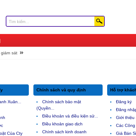
giám sát
Ty
Chính sách và quy định
Hỗ trợ khác
anh Xuân...
Chính sách bảo mật
Đăng ký
(Quyền...
Đăng nhậ
Điều khoản và điều kiện sử...
ệnh
Giới thiệ
Điều khoản giao dịch
ợc
Các Công 
Chính sách kinh doanh
ặt Của Cty
Giá Bán Sỉ