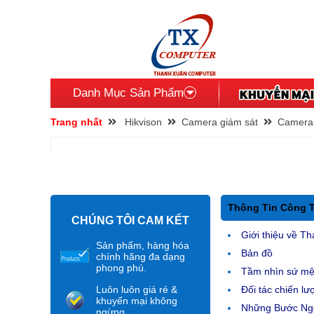
Danh Mục Sản Phẩm
Trang nhất
Hikvison
Camera giám sát
Camera 
Thông Tin Công 
CHÚNG TÔI CAM KẾT
Giới thiệu về Th
Sản phẩm, hàng hóa
Bản đồ
chính hãng đa dạng
phong phú.
Tầm nhìn sứ m
Luôn luôn giá rẻ &
Đối tác chiến lư
khuyến mại không
Những Bước Ngo
ngừng.