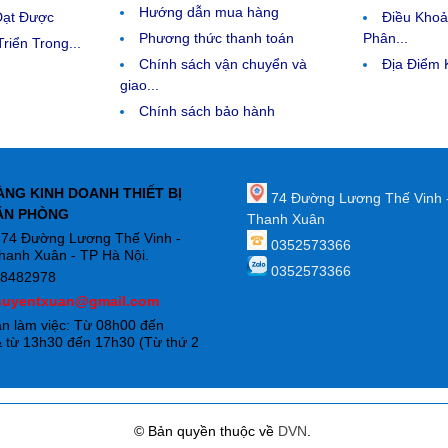
Hướng dẫn mua hàng
Đạt Được
Điều Kho
Phương thức thanh toán
Phân...
riển Trong...
Chính sách vận chuyển và
Địa Điểm
giao...
Chính sách bảo hành
ÀNG KINH DOANH THIẾT BỊ
74 Đường Lương Thế Vinh 
ĂN PHÒNG
Thanh Xuân
: 74 Đường Lương Thế Vinh -
0352573366
hanh Xuân - TP Hà Nội.
0352573366
88482978
huyentxuan@gmail.com
an làm việc: Từ 08h00 đến
 từ 13h30 đến 17h30 (Từ thứ 2
)
© Bản quyền thuộc về
DVN
.