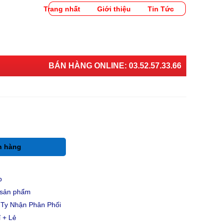
Trang nhất
Giới thiệu
Tin Tức
BÁN HÀNG ONLINE:
03.52.57.33.66
h hàng
p
u sản phẩm
Ty Nhận Phân Phối
 + Lẻ