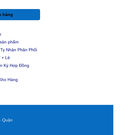
h hàng
p
u sản phẩm
Ty Nhận Phân Phối
 + Lẻ
ản Ký Hợp Đồng
 Kho Hàng
- Quận