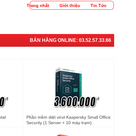
Trang nhất
Giới thiệu
Tin Tức
BÁN HÀNG ONLINE:
03.52.57.33.66
đ
đ
tal
Phần mềm diệt virut Kaspersky Small Office
Security (1 Server + 10 máy trạm)