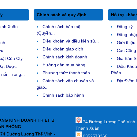
Ty
Chính sách và quy định
Hỗ trợ khác
anh Xuân...
Chính sách bảo mật
Đăng ký
(Quyền...
Đăng nhậ
Điều khoản và điều kiện sử...
ệnh
Giới thiệ
Điều khoản giao dịch
ợc
Các Công 
Chính sách kinh doanh
ặt Của Cty
Giá Bán Sỉ
Hướng dẫn mua hàng
Đạt Được
Điều Kho
Phương thức thanh toán
Phân...
riển Trong...
Chính sách vận chuyển và
Địa Điểm
giao...
Chính sách bảo hành
ÀNG KINH DOANH THIẾT BỊ
74 Đường Lương Thế Vinh 
ĂN PHÒNG
Thanh Xuân
: 74 Đường Lương Thế Vinh -
0352573366