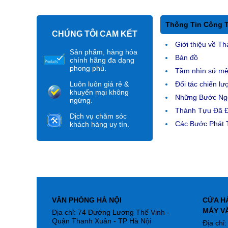
Thông Tin Công 
CHÚNG TÔI CAM KẾT
Giới thiệu về Th
Sản phẩm, hàng hóa
Bản đồ
chính hãng đa dạng
phong phú.
Tầm nhìn sứ m
Luôn luôn giá rẻ &
Đối tác chiến lư
khuyến mại không
Những Bước Ngo
ngừng.
Thành Tựu Đã 
Dịch vụ chăm sóc
Các Bước Phát T
khách hàng uy tín.
VĂN PHÒNG HÀ NỘI
CỬA H
MÁY V
Địa chỉ: 74 Đường Lương Thế Vinh -
Quận Thanh Xuân - TP Hà Nội
Địa chỉ