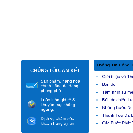
Thông Tin Công 
CHÚNG TÔI CAM KẾT
Giới thiệu về Th
Sản phẩm, hàng hóa
Bản đồ
chính hãng đa dạng
phong phú.
Tầm nhìn sứ m
Luôn luôn giá rẻ &
Đối tác chiến lư
khuyến mại không
Những Bước Ngo
ngừng.
Thành Tựu Đã 
Dịch vụ chăm sóc
Các Bước Phát T
khách hàng uy tín.