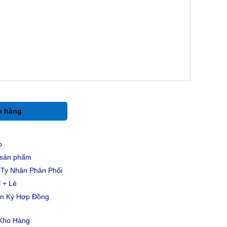
h hàng
p
u sản phẩm
Ty Nhận Phân Phối
 + Lẻ
ản Ký Hợp Đồng
 Kho Hàng