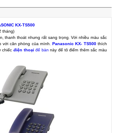
ASONIC KX-TS500
2 tháng)
ản, thanh thoát nhưng rất sang trọng. Với nhiều màu sắc
p với căn phòng của mình.
Panasonic KX- TS500
thích
y chiếc
điện thoại
để bàn
này để tô điểm thêm sắc màu