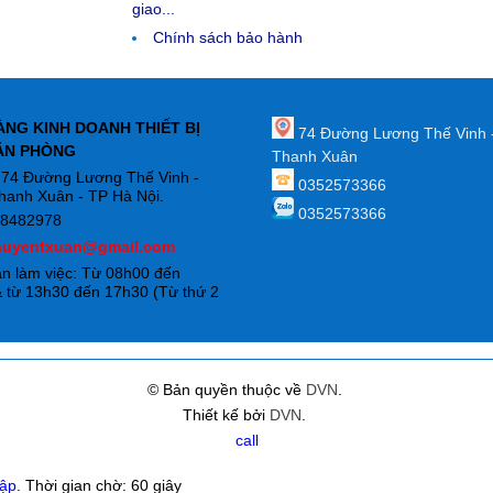
giao...
Chính sách bảo hành
ÀNG KINH DOANH THIẾT BỊ
74 Đường Lương Thế Vinh 
ĂN PHÒNG
Thanh Xuân
: 74 Đường Lương Thế Vinh -
0352573366
hanh Xuân - TP Hà Nội.
0352573366
88482978
huyentxuan@gmail.com
an làm việc: Từ 08h00 đến
 từ 13h30 đến 17h30 (Từ thứ 2
)
© Bản quyền thuộc về
DVN
.
Thiết kế bởi
DVN
.
call
hập
. Thời gian chờ:
60
giây