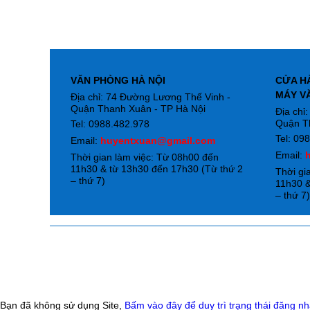
VĂN PHÒNG HÀ NỘI
CỬA H
MÁY V
Địa chỉ: 74 Đường Lương Thế Vinh -
Quận Thanh Xuân - TP Hà Nội
Địa chỉ
Quận T
Tel: 0988.482.978
Tel: 09
Email:
huyentxuan@gmail.com
Email:
Thời gian làm việc: Từ 08h00 đến
11h30 & từ 13h30 đến 17h30 (Từ thứ 2
Thời gi
– thứ 7)
11h30 &
– thứ 7
Bạn đã không sử dụng Site,
Bấm vào đây để duy trì trạng thái đăng n