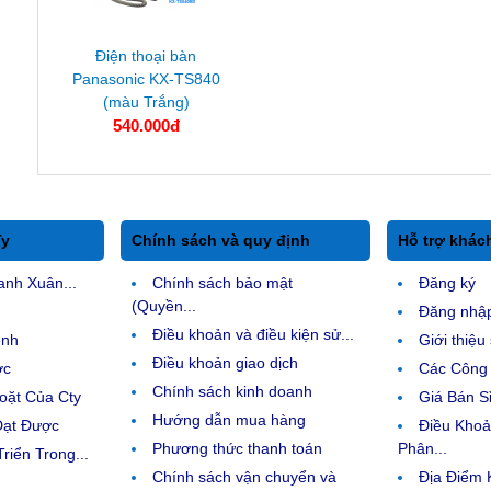
Điện thoại bàn
Panasonic KX-TS840
(màu Trắng)
540.000đ
Ty
Chính sách và quy định
Hỗ trợ khác
anh Xuân...
Chính sách bảo mật
Đăng ký
(Quyền...
Đăng nhậ
Điều khoản và điều kiện sử...
ệnh
Giới thiệ
Điều khoản giao dịch
ợc
Các Công 
Chính sách kinh doanh
ặt Của Cty
Giá Bán Sỉ
Hướng dẫn mua hàng
Đạt Được
Điều Kho
Phương thức thanh toán
Phân...
riển Trong...
Chính sách vận chuyển và
Địa Điểm