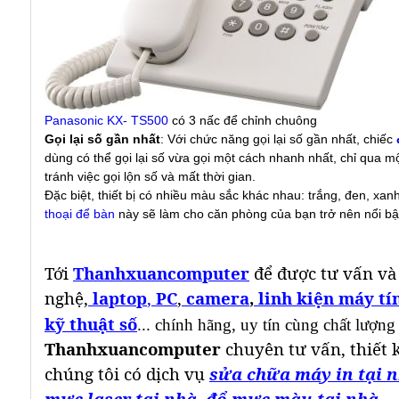
Panasonic KX- TS500
có 3 nấc để chỉnh chuông
Gọi lại số gần nhất
: Với chức năng gọi lại số gần nhất, chiếc
dùng có thể gọi lại số vừa gọi một cách nhanh nhất, chỉ qua m
tránh việc gọi lộn số và mất thời gian.
Đặc biệt, thiết bị có nhiều màu sắc khác nhau: trắng, đen, x
thoại để bàn
này sẽ làm cho căn phòng của bạn trở nên nổi b
Tới
Thanhxuancomputer
để được tư vấn và
nghệ,
laptop
,
PC
,
camera
,
linh kiện máy tí
kỹ thuật số
... chính hãng, uy tín cùng chất lượng
Thanhxuancomputer
chuyên tư vấn, thiết 
chúng tôi có dịch vụ
sửa chữa máy in tại 
mực laser tại nhà
,
đổ mực màu tại nhà