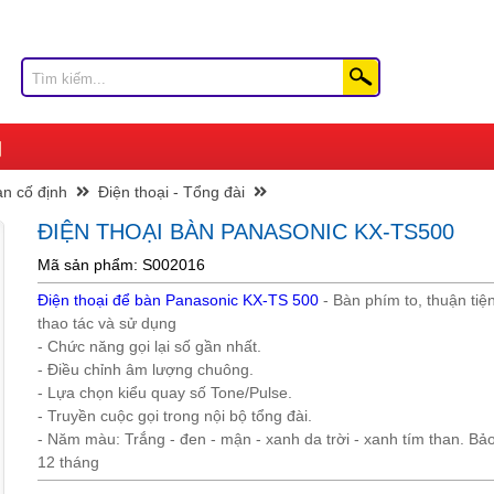
àn cố định
Điện thoại - Tổng đài
ĐIỆN THOẠI BÀN PANASONIC KX-TS500
Mã sản phẩm: S002016
Điện thoại để bàn Panasonic KX-TS 500
- Bàn phím to, thuận tiệ
thao tác và sử dụng
- Chức năng gọi lại số gần nhất.
- Điều chỉnh âm lượng chuông.
- Lựa chọn kiểu quay số Tone/Pulse.
- Truyền cuộc gọi trong nội bộ tổng đài.
- Năm màu: Trắng - đen - mận - xanh da trời - xanh tím than. Bả
12 tháng