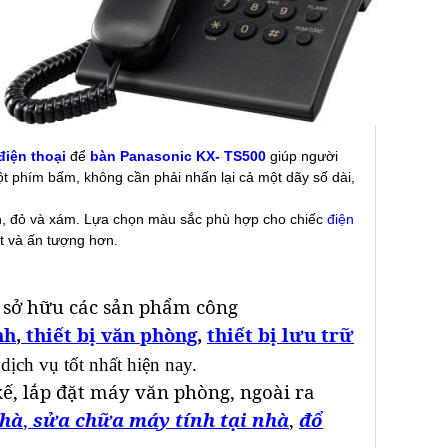
điện thoại
để
bàn
Panasonic KX- TS500
giúp người
ột phím bấm, không cần phải nhấn lại cả một dãy số dài,
anh, đỏ và xám. Lựa chọn màu sắc phù hợp cho chiếc
điện
ật và ấn tượng hơn.
 sở hữu các sản phẩm công
nh
,
thiết bị văn phòng
,
thiết bị lưu trữ
 dịch vụ tốt nhất hiện nay.
kế, lắp đặt máy văn phòng, ngoài ra
nhà
,
sửa chữa máy tính tại nhà
,
đổ