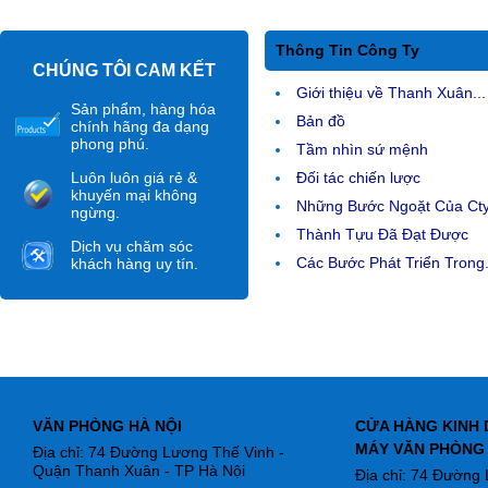
Thông Tin Công Ty
CHÚNG TÔI CAM KẾT
Giới thiệu về Thanh Xuân...
Sản phẩm, hàng hóa
Bản đồ
chính hãng đa dạng
phong phú.
Tầm nhìn sứ mệnh
Luôn luôn giá rẻ &
Đối tác chiến lược
khuyến mại không
Những Bước Ngoặt Của Ct
ngừng.
Thành Tựu Đã Đạt Được
Dịch vụ chăm sóc
Các Bước Phát Triển Trong.
khách hàng uy tín.
VĂN PHÒNG HÀ NỘI
CỬA HÀNG KINH 
MÁY VĂN PHÒNG
Địa chỉ: 74 Đường Lương Thế Vinh -
Quận Thanh Xuân - TP Hà Nội
Địa chỉ: 74 Đường