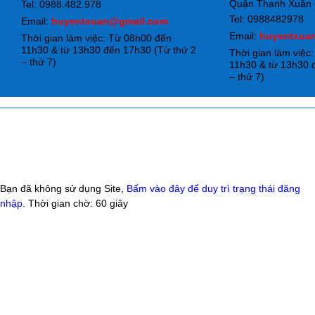
Quận Thanh Xuân -
Tel: 0988.482.978
Tel: 0988482978
Email:
huyentxuan@gmail.com
Email:
huyentxua
Thời gian làm việc: Từ 08h00 đến
11h30 & từ 13h30 đến 17h30 (Từ thứ 2
Thời gian làm việc
– thứ 7)
11h30 & từ 13h30 
– thứ 7)
Bạn đã không sử dụng Site,
Bấm vào đây để duy trì trạng thái đăng
nhập
. Thời gian chờ:
60
giây