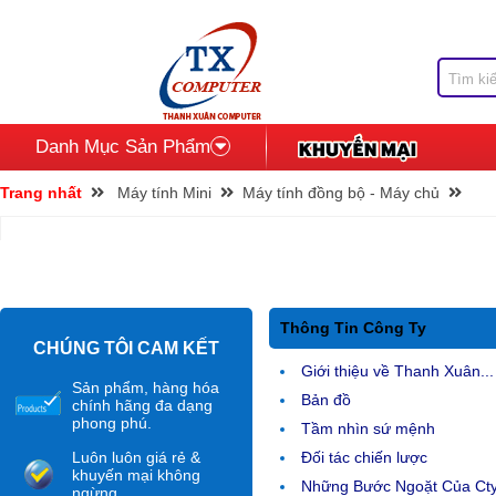
Danh Mục Sản Phẩm
Trang nhất
Máy tính Mini
Máy tính đồng bộ - Máy chủ
Thông Tin Công Ty
CHÚNG TÔI CAM KẾT
Giới thiệu về Thanh Xuân...
Sản phẩm, hàng hóa
Bản đồ
chính hãng đa dạng
phong phú.
Tầm nhìn sứ mệnh
Luôn luôn giá rẻ &
Đối tác chiến lược
khuyến mại không
Những Bước Ngoặt Của Ct
ngừng.