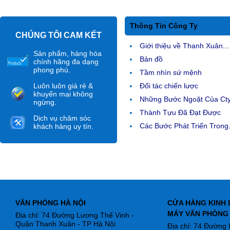
Thông Tin Công Ty
CHÚNG TÔI CAM KẾT
Giới thiệu về Thanh Xuân...
Sản phẩm, hàng hóa
Bản đồ
chính hãng đa dạng
phong phú.
Tầm nhìn sứ mệnh
Luôn luôn giá rẻ &
Đối tác chiến lược
khuyến mại không
Những Bước Ngoặt Của Ct
ngừng.
Thành Tựu Đã Đạt Được
Dịch vụ chăm sóc
Các Bước Phát Triển Trong.
khách hàng uy tín.
VĂN PHÒNG HÀ NỘI
CỬA HÀNG KINH 
MÁY VĂN PHÒNG
Địa chỉ: 74 Đường Lương Thế Vinh -
Quận Thanh Xuân - TP Hà Nội
Địa chỉ: 74 Đường