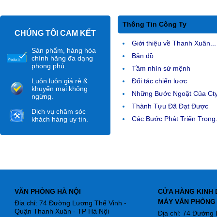
Thông Tin Công Ty
CHÚNG TÔI CAM KẾT
Giới thiệu về Thanh Xuân...
Sản phẩm, hàng hóa
Bản đồ
chính hãng đa dạng
phong phú.
Tầm nhìn sứ mệnh
Luôn luôn giá rẻ &
Đối tác chiến lược
khuyến mại không
Những Bước Ngoặt Của Ct
ngừng.
Thành Tựu Đã Đạt Được
Dịch vụ chăm sóc
Các Bước Phát Triển Trong.
khách hàng uy tín.
VĂN PHÒNG HÀ NỘI
CỬA HÀNG KINH 
MÁY VĂN PHÒNG
Địa chỉ: 74 Đường Lương Thế Vinh -
Quận Thanh Xuân - TP Hà Nội
Địa chỉ: 74 Đường