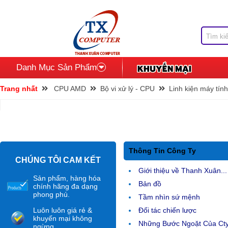
Danh Mục Sản Phẩm
Trang nhất
CPU AMD
Bộ vi xử lý - CPU
Linh kiện máy tính
Thông Tin Công Ty
CHÚNG TÔI CAM KẾT
Giới thiệu về Thanh Xuân...
Sản phẩm, hàng hóa
Bản đồ
chính hãng đa dạng
phong phú.
Tầm nhìn sứ mệnh
Luôn luôn giá rẻ &
Đối tác chiến lược
khuyến mại không
Những Bước Ngoặt Của Ct
ngừng.