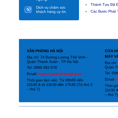
Thành Tựu Đã 
Dịch vụ chăm sóc
Các Bước Phát T
khách hàng uy tín.
VĂN PHÒNG HÀ NỘI
CỬA H
MÁY V
Địa chỉ: 74 Đường Lương Thế Vinh -
Quận Thanh Xuân - TP Hà Nội
Địa chỉ
Quận T
Tel: 0988.482.978
Tel: 09
Email:
huyentxuan@gmail.com
Email:
Thời gian làm việc: Từ 08h00 đến
11h30 & từ 13h30 đến 17h30 (Từ thứ 2
Thời gi
– thứ 7)
11h30 &
– thứ 7