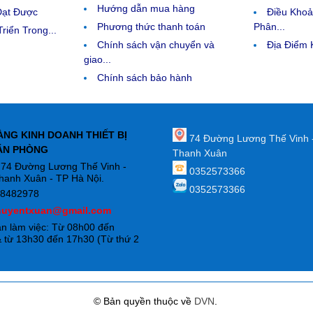
Hướng dẫn mua hàng
Đạt Được
Điều Kho
Phương thức thanh toán
Phân...
riển Trong...
Chính sách vận chuyển và
Địa Điểm
giao...
Chính sách bảo hành
ÀNG KINH DOANH THIẾT BỊ
74 Đường Lương Thế Vinh 
ĂN PHÒNG
Thanh Xuân
: 74 Đường Lương Thế Vinh -
0352573366
hanh Xuân - TP Hà Nội.
0352573366
88482978
huyentxuan@gmail.com
an làm việc: Từ 08h00 đến
 từ 13h30 đến 17h30 (Từ thứ 2
)
© Bản quyền thuộc về
DVN
.