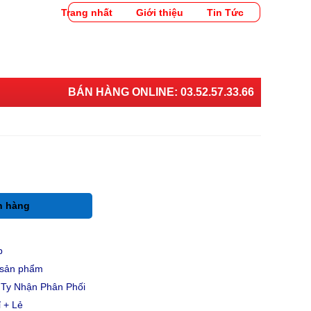
Trang nhất
Giới thiệu
Tin Tức
BÁN HÀNG ONLINE:
03.52.57.33.66
h hàng
p
u sản phẩm
Ty Nhận Phân Phối
 + Lẻ