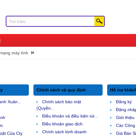
ị mạng máy tính
Ty
Chính sách và quy định
Hỗ trợ khác
anh Xuân...
Chính sách bảo mật
Đăng ký
(Quyền...
Đăng nhậ
Điều khoản và điều kiện sử...
ệnh
Giới thiệ
Điều khoản giao dịch
ợc
Các Công 
Chính sách kinh doanh
ặt Của Cty
Giá Bán Sỉ