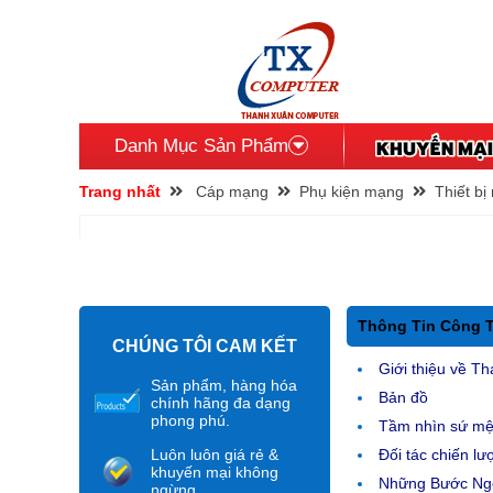
Danh Mục Sản Phẩm
Trang nhất
Cáp mạng
Phụ kiện mạng
Thiết b
Thông Tin Công 
CHÚNG TÔI CAM KẾT
Giới thiệu về Th
Sản phẩm, hàng hóa
Bản đồ
chính hãng đa dạng
phong phú.
Tầm nhìn sứ m
Luôn luôn giá rẻ &
Đối tác chiến lư
khuyến mại không
Những Bước Ngo
ngừng.