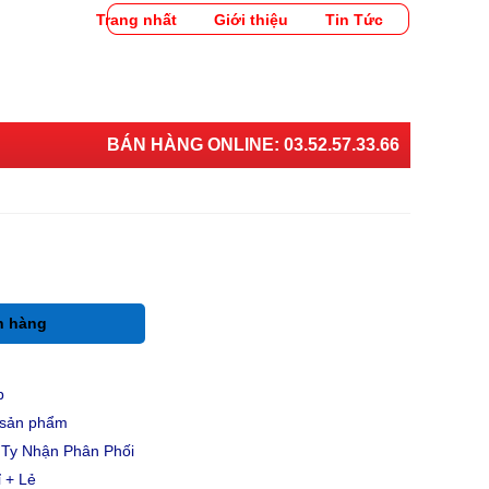
Trang nhất
Giới thiệu
Tin Tức
BÁN HÀNG ONLINE:
03.52.57.33.66
h hàng
p
u sản phẩm
Ty Nhận Phân Phối
 + Lẻ