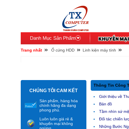
Danh Mục Sản Phẩm
Trang nhất
Ổ cứng HDD
Linh kiện máy tính
Thông Tin Công 
CHÚNG TÔI CAM KẾT
Giới thiệu về Th
Sản phẩm, hàng hóa
Bản đồ
chính hãng đa dạng
phong phú.
Tầm nhìn sứ m
Luôn luôn giá rẻ &
Đối tác chiến lư
khuyến mại không
Những Bước Ngo
ngừng.