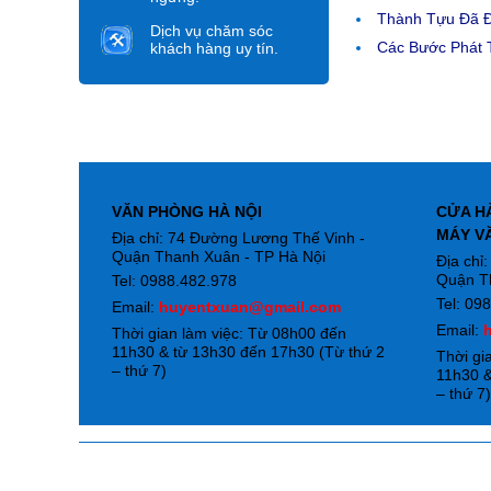
Thành Tựu Đã 
Dịch vụ chăm sóc
Các Bước Phát T
khách hàng uy tín.
VĂN PHÒNG HÀ NỘI
CỬA H
MÁY V
Địa chỉ: 74 Đường Lương Thế Vinh -
Quận Thanh Xuân - TP Hà Nội
Địa chỉ
Quận T
Tel: 0988.482.978
Tel: 09
Email:
huyentxuan@gmail.com
Email:
Thời gian làm việc: Từ 08h00 đến
11h30 & từ 13h30 đến 17h30 (Từ thứ 2
Thời gi
– thứ 7)
11h30 &
– thứ 7