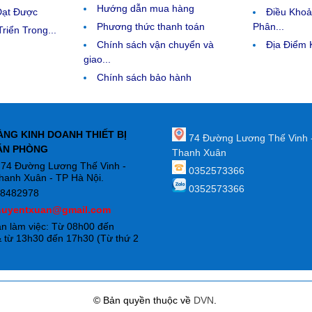
Hướng dẫn mua hàng
Đạt Được
Điều Kho
Phương thức thanh toán
Phân...
riển Trong...
Chính sách vận chuyển và
Địa Điểm
giao...
Chính sách bảo hành
ÀNG KINH DOANH THIẾT BỊ
74 Đường Lương Thế Vinh 
ĂN PHÒNG
Thanh Xuân
: 74 Đường Lương Thế Vinh -
0352573366
hanh Xuân - TP Hà Nội.
0352573366
88482978
huyentxuan@gmail.com
an làm việc: Từ 08h00 đến
 từ 13h30 đến 17h30 (Từ thứ 2
)
© Bản quyền thuộc về
DVN
.