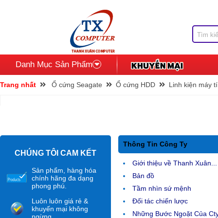
Danh Mục Sản Phẩm
Trang nhất
Ổ cứng Seagate
Ổ cứng HDD
Linh kiện máy t
Thông Tin Công Ty
CHÚNG TÔI CAM KẾT
Giới thiệu về Thanh Xuân...
Sản phẩm, hàng hóa
Bản đồ
chính hãng đa dạng
phong phú.
Tầm nhìn sứ mệnh
Luôn luôn giá rẻ &
Đối tác chiến lược
khuyến mại không
Những Bước Ngoặt Của Ct
ngừng.