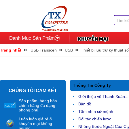
Danh Mục Sản Phẩm
Trang nhất
USB Transcen
USB
Thiết bị lưu trữ kỹ thuật số
Thông Tin Công Ty
CHÚNG TÔI CAM KẾT
Giới thiệu về Thanh Xuân...
Sản phẩm, hàng hóa
Bản đồ
chính hãng đa dạng
phong phú.
Tầm nhìn sứ mệnh
Luôn luôn giá rẻ &
Đối tác chiến lược
khuyến mại không
Những Bước Ngoặt Của Ct
ngừng.