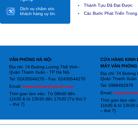
Thành Tựu Đã Đạt Được
Dịch vụ chăm sóc
Các Bước Phát Triển Trong.
khách hàng uy tín.
VĂN PHÒNG HÀ NỘI
CỬA HÀNG KINH 
MÁY VĂN PHÒNG
Địa chỉ: 74 Đường Lương Thế Vinh -
Quận Thanh Xuân - TP Hà Nội
Địa chỉ: 74 Đường
Quận Thanh Xuân -
Tel: 02435544270 - Fax: 02435544270
Tel: 0988482978
Email:
huyentxuan@gmail.com
Email:
huyentxua
Thời gian làm việc: Từ 08h00 đến
11h30 & từ 13h30 đến 17h30 (Từ thứ 2
Thời gian làm việc
– thứ 7)
11h30 & từ 13h30 
– thứ 7)