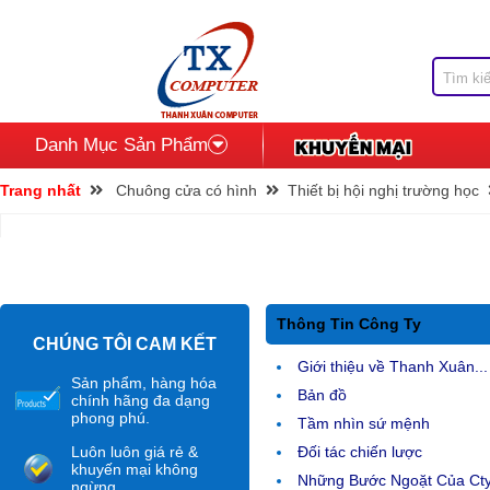
Danh Mục Sản Phẩm
Trang nhất
Chuông cửa có hình
Thiết bị hội nghị trường học
Thông Tin Công Ty
CHÚNG TÔI CAM KẾT
Giới thiệu về Thanh Xuân...
Sản phẩm, hàng hóa
Bản đồ
chính hãng đa dạng
phong phú.
Tầm nhìn sứ mệnh
Luôn luôn giá rẻ &
Đối tác chiến lược
khuyến mại không
Những Bước Ngoặt Của Ct
ngừng.