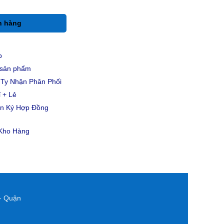
h hàng
p
u sản phẩm
Ty Nhận Phân Phối
 + Lẻ
ản Ký Hợp Đồng
 Kho Hàng
- Quận