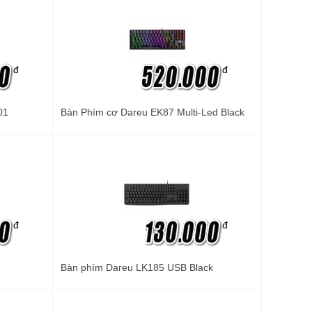
đ
đ
01
Bàn Phím cơ Dareu EK87 Multi-Led Black
đ
đ
Bàn phím Dareu LK185 USB Black