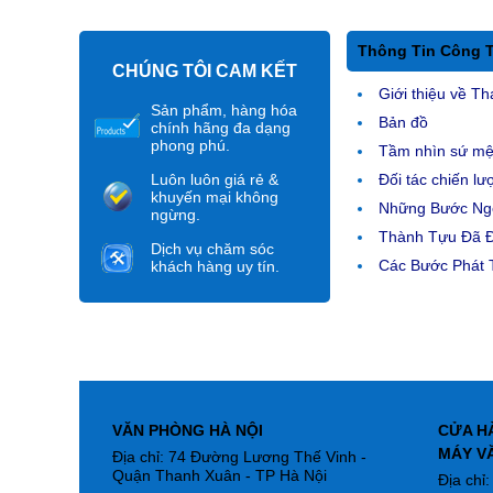
Thông Tin Công 
CHÚNG TÔI CAM KẾT
Giới thiệu về Th
Sản phẩm, hàng hóa
Bản đồ
chính hãng đa dạng
phong phú.
Tầm nhìn sứ m
Luôn luôn giá rẻ &
Đối tác chiến lư
khuyến mại không
Những Bước Ngo
ngừng.
Thành Tựu Đã 
Dịch vụ chăm sóc
Các Bước Phát T
khách hàng uy tín.
VĂN PHÒNG HÀ NỘI
CỬA H
MÁY V
Địa chỉ: 74 Đường Lương Thế Vinh -
Quận Thanh Xuân - TP Hà Nội
Địa chỉ