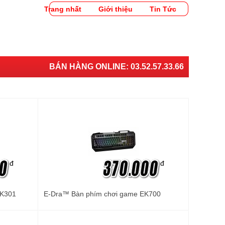
Trang nhất
Giới thiệu
Tin Tức
BÁN HÀNG ONLINE:
03.52.57.33.66
đ
đ
EK301
E-Dra™ Bàn phím chơi game EK700