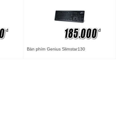
đ
đ
Bàn phím Genius Slimstar130