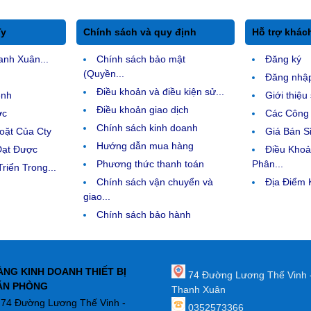
Ty
Chính sách và quy định
Hỗ trợ khác
anh Xuân...
Chính sách bảo mật
Đăng ký
(Quyền...
Đăng nhậ
Điều khoản và điều kiện sử...
ệnh
Giới thiệ
Điều khoản giao dịch
ợc
Các Công 
Chính sách kinh doanh
ặt Của Cty
Giá Bán Sỉ
Hướng dẫn mua hàng
Đạt Được
Điều Kho
Phương thức thanh toán
Phân...
riển Trong...
Chính sách vận chuyển và
Địa Điểm
giao...
Chính sách bảo hành
ÀNG KINH DOANH THIẾT BỊ
74 Đường Lương Thế Vinh 
ĂN PHÒNG
Thanh Xuân
: 74 Đường Lương Thế Vinh -
0352573366