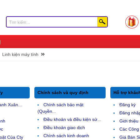
Linh kiện máy tính
Ty
Chính sách và quy định
Hỗ trợ khác
anh Xuân...
Chính sách bảo mật
Đăng ký
(Quyền...
Đăng nhậ
Điều khoản và điều kiện sử...
ệnh
Giới thiệ
Điều khoản giao dịch
ợc
Các Công 
Chính sách kinh doanh
ặt Của Cty
Giá Bán Sỉ