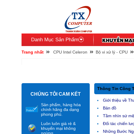
Danh Mục Sản Phẩm
Trang nhất
CPU Intel Celeron
Bộ vi xử lý - CPU
Thông Tin Công 
CHÚNG TÔI CAM KẾT
Giới thiệu về Th
Sản phẩm, hàng hóa
Bản đồ
chính hãng đa dạng
phong phú.
Tầm nhìn sứ m
Luôn luôn giá rẻ &
Đối tác chiến lư
khuyến mại không
Những Bước Ngo
ngừng.