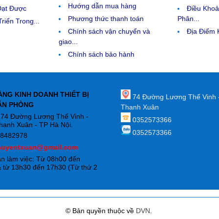
Hướng dẫn mua hàng
Đạt Được
Điều Kho
Phương thức thanh toán
Phân...
riển Trong...
Chính sách vận chuyển và
Địa Điểm
giao...
Chính sách bảo hành
ÀNG KINH DOANH THIẾT BỊ
74 Đường Lương Thế Vinh 
ĂN PHÒNG
Thanh Xuân
: 74 Đường Lương Thế Vinh -
0352573366
hanh Xuân - TP Hà Nội.
0352573366
88482978
huyentxuan@gmail.com
an làm việc: Từ 08h00 đến
 từ 13h30 đến 17h30 (Từ thứ 2
)
© Bản quyền thuộc về
DVN
.