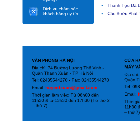
Thành Tựu Đã 
Dịch vụ chăm sóc
Các Bước Phát T
khách hàng uy tín.
VĂN PHÒNG HÀ NỘI
CỬA H
MÁY V
Địa chỉ: 74 Đường Lương Thế Vinh -
Quận Thanh Xuân - TP Hà Nội
Địa chỉ
Quận T
Tel: 02435544270 - Fax: 02435544270
Tel: 09
Email:
huyentxuan@gmail.com
Email:
Thời gian làm việc: Từ 08h00 đến
11h30 & từ 13h30 đến 17h30 (Từ thứ 2
Thời gi
– thứ 7)
11h30 &
– thứ 7