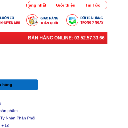
Trang nhất
Giới thiệu
Tin Tức
BÁN HÀNG ONLINE:
03.52.57.33.66
h hàng
p
u sản phẩm
Ty Nhận Phân Phối
 + Lẻ