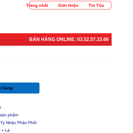
Trang nhất
Giới thiệu
Tin Tức
BÁN HÀNG ONLINE:
03.52.57.33.66
h hàng
p
u sản phẩm
Ty Nhận Phân Phối
 + Lẻ