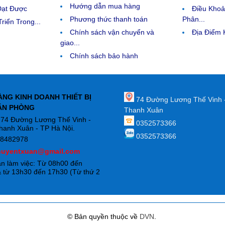
Hướng dẫn mua hàng
Đạt Được
Điều Kho
Phương thức thanh toán
Phân...
riển Trong...
Chính sách vận chuyển và
Địa Điểm
giao...
Chính sách bảo hành
ÀNG KINH DOANH THIẾT BỊ
74 Đường Lương Thế Vinh 
ĂN PHÒNG
Thanh Xuân
: 74 Đường Lương Thế Vinh -
0352573366
hanh Xuân - TP Hà Nội.
0352573366
88482978
huyentxuan@gmail.com
an làm việc: Từ 08h00 đến
 từ 13h30 đến 17h30 (Từ thứ 2
)
© Bản quyền thuộc về
DVN
.