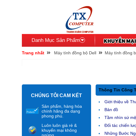
Danh Mục Sản Phẩm
Trang nhất
Máy tính đồng bộ Dell
Máy tính đồng b
Thông Tin Công 
CHÚNG TÔI CAM KẾT
Giới thiệu về Th
Sản phẩm, hàng hóa
Bản đồ
chính hãng đa dạng
phong phú.
Tầm nhìn sứ m
Luôn luôn giá rẻ &
Đối tác chiến lư
khuyến mại không
Những Bước Ngo
ngừng.