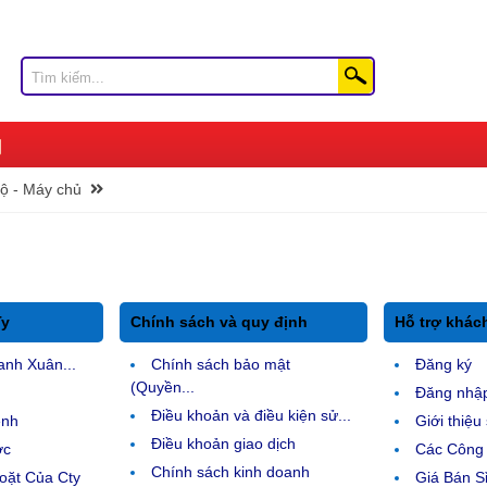
ộ - Máy chủ
Ty
Chính sách và quy định
Hỗ trợ khác
anh Xuân...
Chính sách bảo mật
Đăng ký
(Quyền...
Đăng nhậ
Điều khoản và điều kiện sử...
ệnh
Giới thiệ
Điều khoản giao dịch
ợc
Các Công 
Chính sách kinh doanh
ặt Của Cty
Giá Bán Sỉ