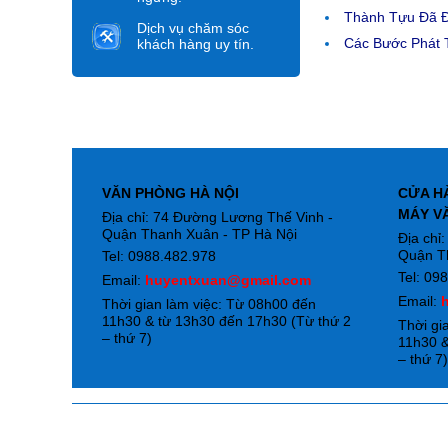
Thành Tựu Đã 
Dịch vụ chăm sóc
Các Bước Phát T
khách hàng uy tín.
VĂN PHÒNG HÀ NỘI
CỬA H
MÁY V
Địa chỉ: 74 Đường Lương Thế Vinh -
Quận Thanh Xuân - TP Hà Nội
Địa chỉ
Quận T
Tel: 0988.482.978
Tel: 09
Email:
huyentxuan@gmail.com
Email:
Thời gian làm việc: Từ 08h00 đến
11h30 & từ 13h30 đến 17h30 (Từ thứ 2
Thời gi
– thứ 7)
11h30 &
– thứ 7