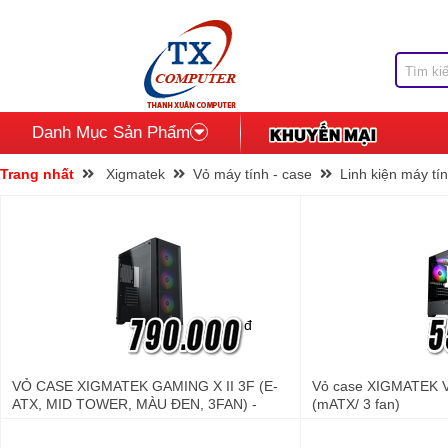
Danh Mục Sản Phẩm
Trang nhất
Xigmatek
Vỏ máy tính - case
Linh kiện máy tí
đ
VỎ CASE XIGMATEK GAMING X II 3F (E-
Vỏ case XIGMATEK VI
ATX, MID TOWER, MÀU ĐEN, 3FAN) -
(mATX/ 3 fan)
EN49019