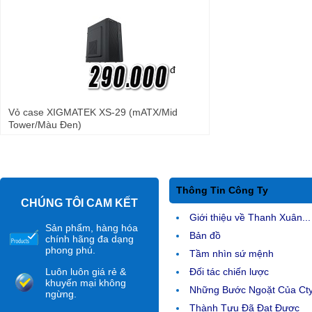
đ
Vỏ case XIGMATEK XS-29 (mATX/Mid
Tower/Màu Đen)
Thông Tin Công Ty
CHÚNG TÔI CAM KẾT
Giới thiệu về Thanh Xuân...
Sản phẩm, hàng hóa
Bản đồ
chính hãng đa dạng
phong phú.
Tầm nhìn sứ mệnh
Luôn luôn giá rẻ &
Đối tác chiến lược
khuyến mại không
Những Bước Ngoặt Của Ct
ngừng.
Thành Tựu Đã Đạt Được