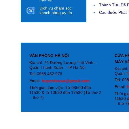
Thành Tựu Đã 
Dịch vụ chăm sóc
Các Bước Phát T
khách hàng uy tín.
VĂN PHÒNG HÀ NỘI
CỬA H
MÁY V
Địa chỉ: 74 Đường Lương Thế Vinh -
Quận Thanh Xuân - TP Hà Nội
Địa chỉ
Quận T
Tel: 0988.482.978
Tel: 09
Email:
huyentxuan@gmail.com
Email:
Thời gian làm việc: Từ 08h00 đến
11h30 & từ 13h30 đến 17h30 (Từ thứ 2
Thời gi
– thứ 7)
11h30 &
– thứ 7