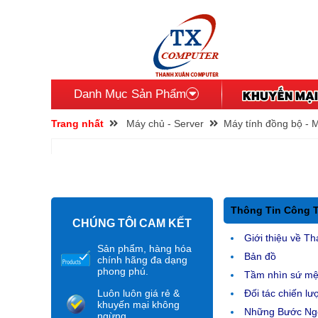
Danh Mục Sản Phẩm
Trang nhất
Máy chủ - Server
Máy tính đồng bộ - 
Thông Tin Công 
CHÚNG TÔI CAM KẾT
Giới thiệu về Th
Sản phẩm, hàng hóa
Bản đồ
chính hãng đa dạng
phong phú.
Tầm nhìn sứ m
Luôn luôn giá rẻ &
Đối tác chiến lư
khuyến mại không
Những Bước Ngo
ngừng.