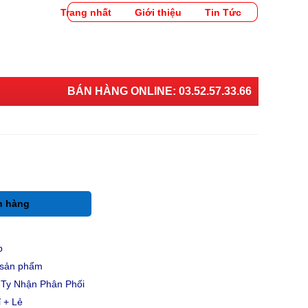
Trang nhất
Giới thiệu
Tin Tức
BÁN HÀNG ONLINE:
03.52.57.33.66
h hàng
p
u sản phẩm
Ty Nhận Phân Phối
 + Lẻ