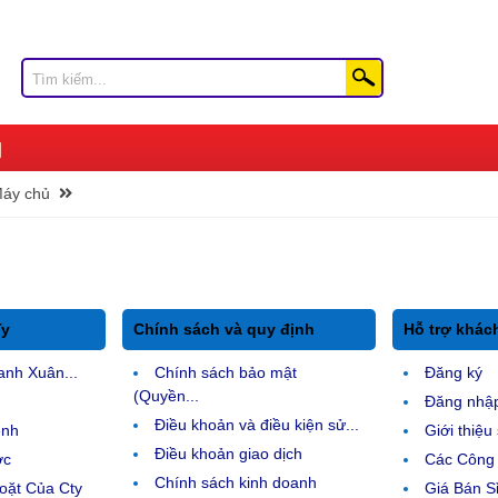
Máy chủ
Ty
Chính sách và quy định
Hỗ trợ khác
anh Xuân...
Chính sách bảo mật
Đăng ký
(Quyền...
Đăng nhậ
Điều khoản và điều kiện sử...
ệnh
Giới thiệ
Điều khoản giao dịch
ợc
Các Công 
Chính sách kinh doanh
ặt Của Cty
Giá Bán Sỉ