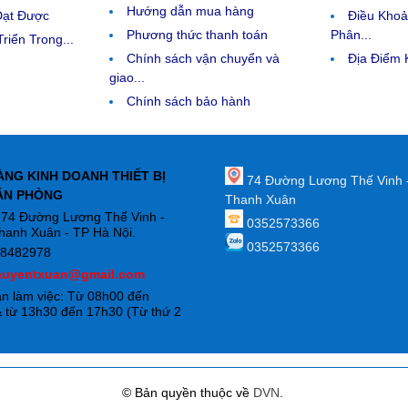
Hướng dẫn mua hàng
Đạt Được
Điều Kho
Phương thức thanh toán
Phân...
riển Trong...
Chính sách vận chuyển và
Địa Điểm
giao...
Chính sách bảo hành
ÀNG KINH DOANH THIẾT BỊ
74 Đường Lương Thế Vinh 
ĂN PHÒNG
Thanh Xuân
: 74 Đường Lương Thế Vinh -
0352573366
hanh Xuân - TP Hà Nội.
0352573366
88482978
huyentxuan@gmail.com
an làm việc: Từ 08h00 đến
 từ 13h30 đến 17h30 (Từ thứ 2
)
© Bản quyền thuộc về
DVN
.