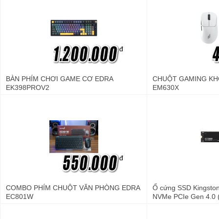
đ
BÀN PHÍM CHƠI GAME CƠ EDRA
CHUỘT GAMING KH
EK398PROV2
EM630X
đ
COMBO PHÍM CHUỘT VĂN PHÒNG EDRA
Ổ cứng SSD Kingsto
EC801W
NVMe PCIe Gen 4.0 