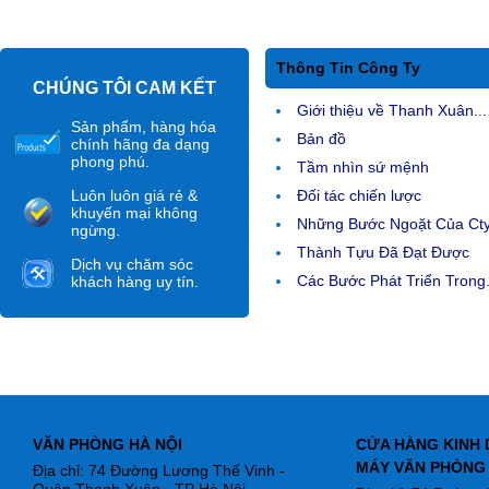
Thông Tin Công Ty
CHÚNG TÔI CAM KẾT
Giới thiệu về Thanh Xuân...
Sản phẩm, hàng hóa
Bản đồ
chính hãng đa dạng
phong phú.
Tầm nhìn sứ mệnh
Luôn luôn giá rẻ &
Đối tác chiến lược
khuyến mại không
Những Bước Ngoặt Của Ct
ngừng.
Thành Tựu Đã Đạt Được
Dịch vụ chăm sóc
Các Bước Phát Triển Trong.
khách hàng uy tín.
VĂN PHÒNG HÀ NỘI
CỬA HÀNG KINH 
MÁY VĂN PHÒNG
Địa chỉ: 74 Đường Lương Thế Vinh -