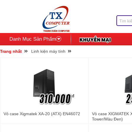
Danh Mục Sản Phẩm
Trang nhất
Linh kiện máy tính
đ
Vỏ case Xigmatek XA-20 (ATX) EN46072
Vỏ case XIGMATEK 
Tower/Màu Đen)