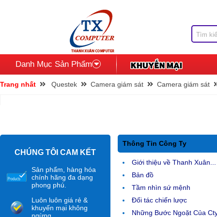
Danh Mục Sản Phẩm
Trang nhất
Questek
Camera giám sát
Camera giám sát
Thông Tin Công Ty
CHÚNG TÔI CAM KẾT
Giới thiệu về Thanh Xuân...
Sản phẩm, hàng hóa
Bản đồ
chính hãng đa dạng
phong phú.
Tầm nhìn sứ mệnh
Luôn luôn giá rẻ &
Đối tác chiến lược
khuyến mại không
Những Bước Ngoặt Của Ct
ngừng.