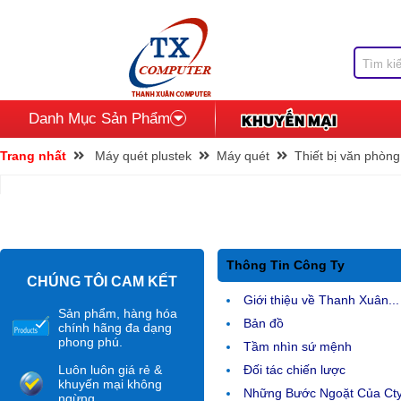
Danh Mục Sản Phẩm
Trang nhất
Máy quét plustek
Máy quét
Thiết bị văn phòng
Thông Tin Công Ty
CHÚNG TÔI CAM KẾT
Giới thiệu về Thanh Xuân...
Sản phẩm, hàng hóa
Bản đồ
chính hãng đa dạng
phong phú.
Tầm nhìn sứ mệnh
Luôn luôn giá rẻ &
Đối tác chiến lược
khuyến mại không
Những Bước Ngoặt Của Ct
ngừng.