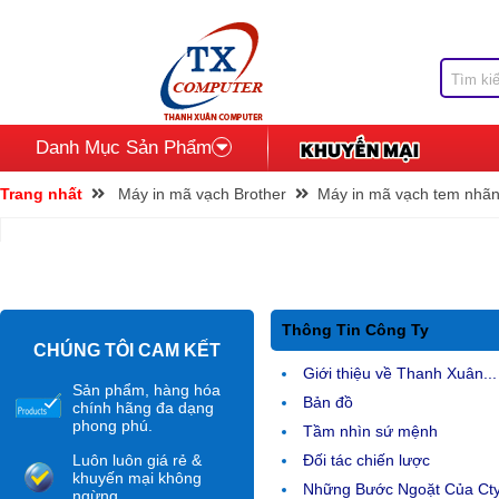
Danh Mục Sản Phẩm
Trang nhất
Máy in mã vạch Brother
Máy in mã vạch tem nhã
Thông Tin Công Ty
CHÚNG TÔI CAM KẾT
Giới thiệu về Thanh Xuân...
Sản phẩm, hàng hóa
Bản đồ
chính hãng đa dạng
phong phú.
Tầm nhìn sứ mệnh
Luôn luôn giá rẻ &
Đối tác chiến lược
khuyến mại không
Những Bước Ngoặt Của Ct
ngừng.