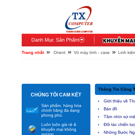
Danh Mục Sản Phẩm
Trang nhất
Orient
Vỏ máy tính - case
Linh kiệ
Thông Tin Công 
CHÚNG TÔI CAM KẾT
Giới thiệu về Th
Sản phẩm, hàng hóa
Bản đồ
chính hãng đa dạng
phong phú.
Tầm nhìn sứ m
Luôn luôn giá rẻ &
Đối tác chiến lư
khuyến mại không
Những Bước Ngo
ngừng.