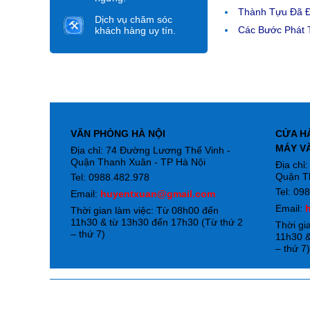
Thành Tựu Đã 
Dịch vụ chăm sóc
Các Bước Phát T
khách hàng uy tín.
VĂN PHÒNG HÀ NỘI
CỬA H
MÁY V
Địa chỉ: 74 Đường Lương Thế Vinh -
Quận Thanh Xuân - TP Hà Nội
Địa chỉ
Quận T
Tel: 0988.482.978
Tel: 09
Email:
huyentxuan@gmail.com
Email:
Thời gian làm việc: Từ 08h00 đến
11h30 & từ 13h30 đến 17h30 (Từ thứ 2
Thời gi
– thứ 7)
11h30 &
– thứ 7