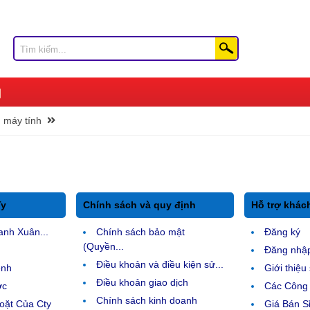
n máy tính
Ty
Chính sách và quy định
Hỗ trợ khác
anh Xuân...
Chính sách bảo mật
Đăng ký
(Quyền...
Đăng nhậ
Điều khoản và điều kiện sử...
ệnh
Giới thiệ
Điều khoản giao dịch
ợc
Các Công 
Chính sách kinh doanh
ặt Của Cty
Giá Bán Sỉ