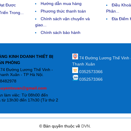
Hướng dẫn mua hàng
Đạt Được
Điều Kho
Phương thức thanh toán
Phân...
riển Trong...
Chính sách vận chuyển và
Địa Điểm
giao...
Chính sách bảo hành
ÀNG KINH DOANH THIẾT BỊ
74 Đường Lương Thế Vinh 
ĂN PHÒNG
Thanh Xuân
: 74 Đường Lương Thế Vinh -
0352573366
hanh Xuân - TP Hà Nội.
0352573366
88482978
huyentxuan@gmail.com
an làm việc: Từ 08h00 đến
 từ 13h30 đến 17h30 (Từ thứ 2
)
© Bản quyền thuộc về
DVN
.