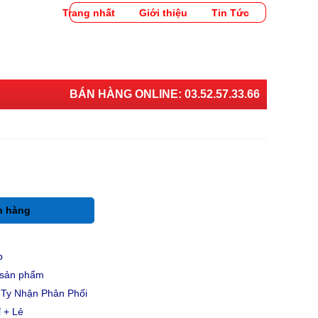
Trang nhất
Giới thiệu
Tin Tức
BÁN HÀNG ONLINE:
03.52.57.33.66
h hàng
p
u sản phẩm
Ty Nhận Phân Phối
 + Lẻ