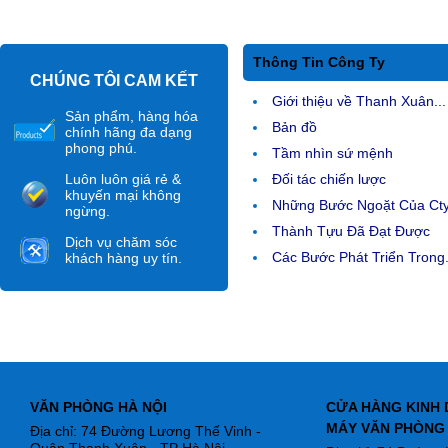
Thông Tin Công Ty
CHÚNG TÔI CAM KẾT
Giới thiệu về Thanh Xuân...
Sản phẩm, hàng hóa
Bản đồ
chính hãng đa dạng
phong phú.
Tầm nhìn sứ mệnh
Luôn luôn giá rẻ &
Đối tác chiến lược
khuyến mại không
Những Bước Ngoặt Của Ct
ngừng.
Thành Tựu Đã Đạt Được
Dịch vụ chăm sóc
Các Bước Phát Triển Trong.
khách hàng uy tín.
VĂN PHÒNG HÀ NỘI
CỬA HÀNG KINH 
MÁY VĂN PHÒNG
Địa chỉ: 74 Đường Lương Thế Vinh -