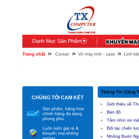
Danh Mục Sản Phẩm
Trang nhất
Corsair
Vỏ máy tính - case
Linh ki
Thông Tin Công 
CHÚNG TÔI CAM KẾT
Giới thiệu về Th
Sản phẩm, hàng hóa
Bản đồ
chính hãng đa dạng
phong phú.
Tầm nhìn sứ m
Luôn luôn giá rẻ &
Đối tác chiến lư
khuyến mại không
Những Bước Ngo
ngừng.