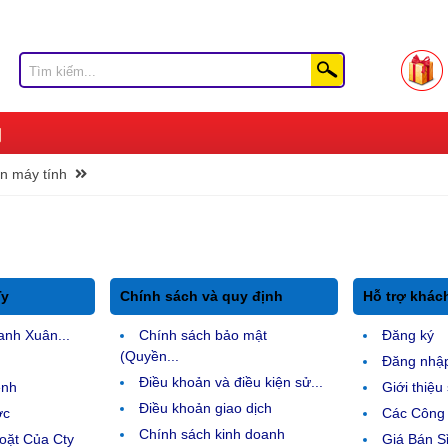
ện máy tính
Ty
Chính sách và quy định
Hỗ trợ khác
anh Xuân...
Chính sách bảo mật
Đăng ký
(Quyền...
Đăng nhậ
Điều khoản và điều kiện sử...
ệnh
Giới thiệ
Điều khoản giao dịch
ợc
Các Công 
Chính sách kinh doanh
ặt Của Cty
Giá Bán Sỉ