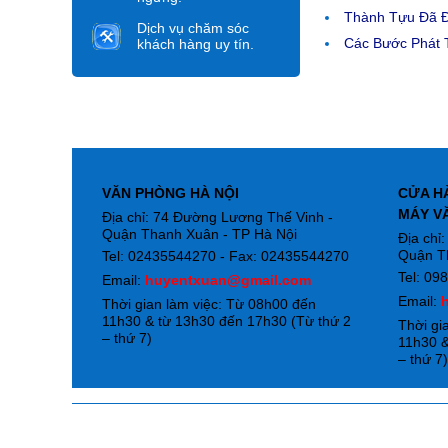
Thành Tựu Đã 
Dịch vụ chăm sóc
Các Bước Phát T
khách hàng uy tín.
VĂN PHÒNG HÀ NỘI
CỬA H
MÁY V
Địa chỉ: 74 Đường Lương Thế Vinh -
Quận Thanh Xuân - TP Hà Nội
Địa chỉ
Quận T
Tel: 02435544270 - Fax: 02435544270
Tel: 09
Email:
huyentxuan@gmail.com
Email:
Thời gian làm việc: Từ 08h00 đến
11h30 & từ 13h30 đến 17h30 (Từ thứ 2
Thời gi
– thứ 7)
11h30 &
– thứ 7