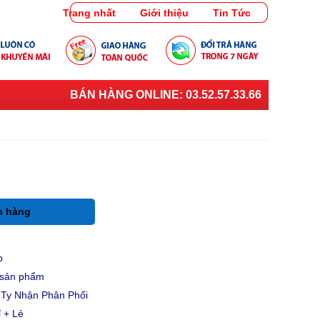
Trang nhất
Giới thiệu
Tin Tức
BÁN HÀNG ONLINE:
03.52.57.33.66
h hàng
p
u sản phẩm
Ty Nhận Phân Phối
 + Lẻ