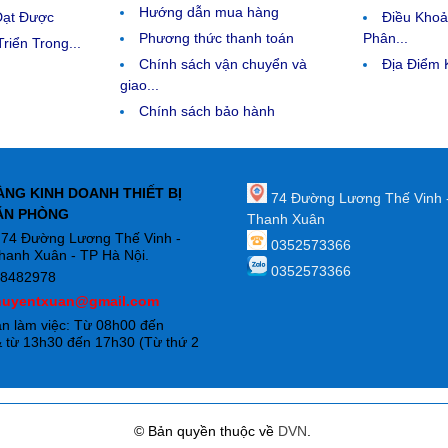
Hướng dẫn mua hàng
Đạt Được
Điều Kho
Phương thức thanh toán
Phân...
riển Trong...
Chính sách vận chuyển và
Địa Điểm
giao...
Chính sách bảo hành
ÀNG KINH DOANH THIẾT BỊ
74 Đường Lương Thế Vinh 
ĂN PHÒNG
Thanh Xuân
: 74 Đường Lương Thế Vinh -
0352573366
hanh Xuân - TP Hà Nội.
0352573366
88482978
huyentxuan@gmail.com
an làm việc: Từ 08h00 đến
 từ 13h30 đến 17h30 (Từ thứ 2
)
© Bản quyền thuộc về
DVN
.