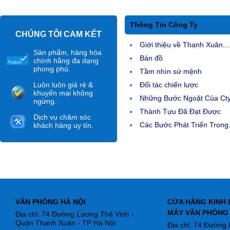
Thông Tin Công Ty
CHÚNG TÔI CAM KẾT
Giới thiệu về Thanh Xuân...
Sản phẩm, hàng hóa
Bản đồ
chính hãng đa dạng
phong phú.
Tầm nhìn sứ mệnh
Luôn luôn giá rẻ &
Đối tác chiến lược
khuyến mại không
Những Bước Ngoặt Của Ct
ngừng.
Thành Tựu Đã Đạt Được
Dịch vụ chăm sóc
Các Bước Phát Triển Trong.
khách hàng uy tín.
VĂN PHÒNG HÀ NỘI
CỬA HÀNG KINH 
MÁY VĂN PHÒNG
Địa chỉ: 74 Đường Lương Thế Vinh -
Quận Thanh Xuân - TP Hà Nội
Địa chỉ: 74 Đường