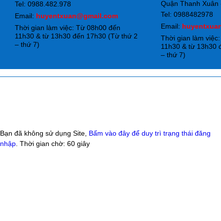
Quận Thanh Xuân -
Tel: 0988.482.978
Tel: 0988482978
Email:
huyentxuan@gmail.com
Email:
huyentxua
Thời gian làm việc: Từ 08h00 đến
11h30 & từ 13h30 đến 17h30 (Từ thứ 2
Thời gian làm việc
– thứ 7)
11h30 & từ 13h30 
– thứ 7)
Bạn đã không sử dụng Site,
Bấm vào đây để duy trì trạng thái đăng
nhập
. Thời gian chờ:
60
giây