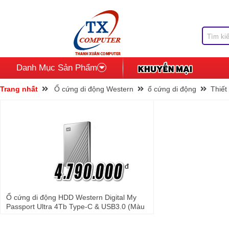
Danh Mục Sản Phẩm
Trang nhất
Ổ cứng di động Western
ổ cứng di động
Thiết 
đ
Ổ cứng di động HDD Western Digital My
Passport Ultra 4Tb Type-C & USB3.0 (Màu
bạc)