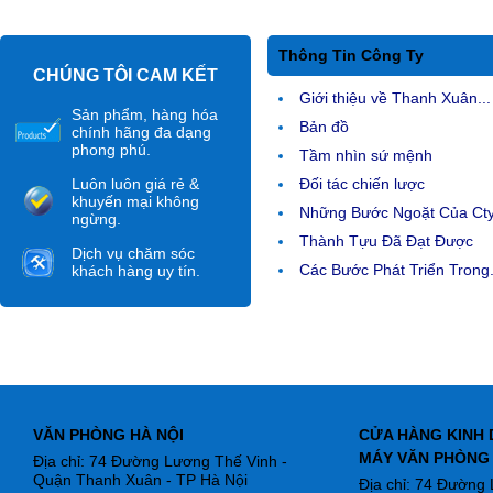
Thông Tin Công Ty
CHÚNG TÔI CAM KẾT
Giới thiệu về Thanh Xuân...
Sản phẩm, hàng hóa
Bản đồ
chính hãng đa dạng
phong phú.
Tầm nhìn sứ mệnh
Luôn luôn giá rẻ &
Đối tác chiến lược
khuyến mại không
Những Bước Ngoặt Của Ct
ngừng.
Thành Tựu Đã Đạt Được
Dịch vụ chăm sóc
Các Bước Phát Triển Trong.
khách hàng uy tín.
VĂN PHÒNG HÀ NỘI
CỬA HÀNG KINH 
MÁY VĂN PHÒNG
Địa chỉ: 74 Đường Lương Thế Vinh -
Quận Thanh Xuân - TP Hà Nội
Địa chỉ: 74 Đường