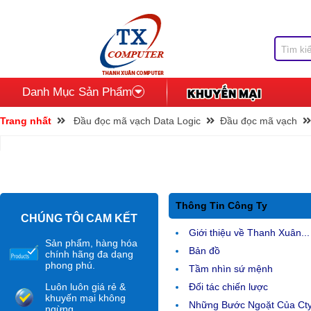
Danh Mục Sản Phẩm
Trang nhất
Đầu đọc mã vạch Data Logic
Đầu đọc mã vạch
Thông Tin Công Ty
CHÚNG TÔI CAM KẾT
Giới thiệu về Thanh Xuân...
Sản phẩm, hàng hóa
Bản đồ
chính hãng đa dạng
phong phú.
Tầm nhìn sứ mệnh
Luôn luôn giá rẻ &
Đối tác chiến lược
khuyến mại không
Những Bước Ngoặt Của Ct
ngừng.