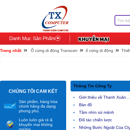
Danh Mục Sản Phẩm
Trang nhất
Ổ cứng di động Transcen
ổ cứng di động
Thiết
Thông Tin Công Ty
CHÚNG TÔI CAM KẾT
Giới thiệu về Thanh Xuân...
Sản phẩm, hàng hóa
Bản đồ
chính hãng đa dạng
phong phú.
Tầm nhìn sứ mệnh
Luôn luôn giá rẻ &
Đối tác chiến lược
khuyến mại không
Những Bước Ngoặt Của Ct
ngừng.