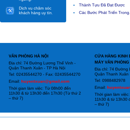
Thành Tựu Đã Đạt Được
Dịch vụ chăm sóc
Các Bước Phát Triển Trong.
khách hàng uy tín.
VĂN PHÒNG HÀ NỘI
CỬA HÀNG KINH 
MÁY VĂN PHÒNG
Địa chỉ: 74 Đường Lương Thế Vinh -
Quận Thanh Xuân - TP Hà Nội
Địa chỉ: 74 Đường
Quận Thanh Xuân -
Tel: 02435544270 - Fax: 02435544270
Tel: 0988482978
Email:
huyentxuan@gmail.com
Email:
huyentxua
Thời gian làm việc: Từ 08h00 đến
11h30 & từ 13h30 đến 17h30 (Từ thứ 2
Thời gian làm việc
– thứ 7)
11h30 & từ 13h30 
– thứ 7)