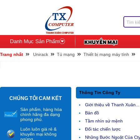
Danh Mục Sản Phẩm
Trang nhất
Unirack
Tủ mạng
Thiết bị mạng máy tính
Thông Tin Công Ty
CHÚNG TÔI CAM KẾT
Giới thiệu về Thanh Xuân...
Sản phẩm, hàng hóa
Bản đồ
chính hãng đa dạng
phong phú.
Tầm nhìn sứ mệnh
Luôn luôn giá rẻ &
Đối tác chiến lược
khuyến mại không
Những Bước Ngoặt Của Ct
ngừng.