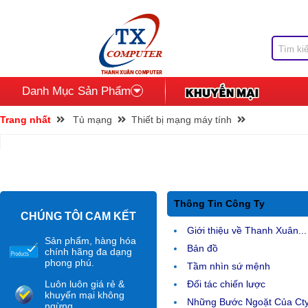
Danh Mục Sản Phẩm
Trang nhất
Tủ mạng
Thiết bị mạng máy tính
Thông Tin Công Ty
CHÚNG TÔI CAM KẾT
Giới thiệu về Thanh Xuân...
Sản phẩm, hàng hóa
Bản đồ
chính hãng đa dạng
phong phú.
Tầm nhìn sứ mệnh
Luôn luôn giá rẻ &
Đối tác chiến lược
khuyến mại không
Những Bước Ngoặt Của Ct
ngừng.