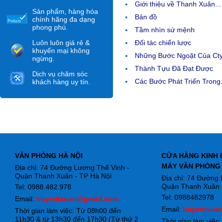
Giới thiệu về Thanh Xuân...
Sản phẩm, hàng hóa
Bản đồ
chính hãng đa dạng
phong phú.
Tầm nhìn sứ mệnh
Luôn luôn giá rẻ &
Đối tác chiến lược
khuyến mại không
Những Bước Ngoặt Của Ct
ngừng.
Thành Tựu Đã Đạt Được
Dịch vụ chăm sóc
Các Bước Phát Triển Trong.
khách hàng uy tín.
VĂN PHÒNG HÀ NỘI
CỬA HÀNG KINH 
MÁY VĂN PHÒNG
Địa chỉ: 74 Đường Lương Thế Vinh -
Quận Thanh Xuân - TP Hà Nội
Địa chỉ: 74 Đường
Quận Thanh Xuân -
Tel: 0988.482.978
Tel: 0988482978
Email:
huyentxuan@gmail.com
Email:
huyentxua
Thời gian làm việc: Từ 08h00 đến
11h30 & từ 13h30 đến 17h30 (Từ thứ 2
Thời gian làm việc