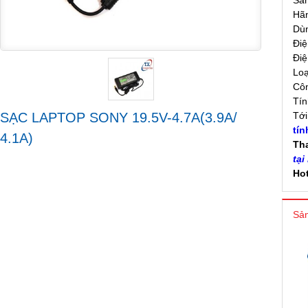
Sả
Hãn
Dù
Điệ
Điệ
Loạ
Côn
Tín
SẠC LAPTOP SONY 19.5V-4.7A(3.9A/
Tớ
tín
4.1A)
Th
tại
Hot
Sản